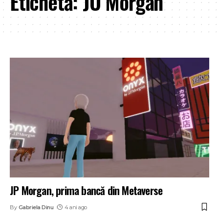
Etichetă:
JO Morgan
JP Morgan, prima bancă din Metaverse
By
Gabriela Dinu
4 ani ago