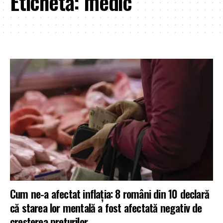
Etichetă:
medic
Cum ne-a afectat inflația: 8 români din 10 declară
că starea lor mentală a fost afectată negativ de
creşterea preţurilor