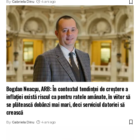
By
Gabriela Dinu
4 ani ago
Bogdan Neacșu, ARB: În contextul tendinţei de creştere a
inflaţiei există riscul ca pentru ratele amânate, în viitor să
se plătească dobânzi mai mari, deci serviciul datoriei să
crească
By
Gabriela Dinu
4 ani ago