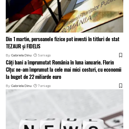
Din 1 martie, persoanele fizice pot investi în titluri de stat
TEZAUR și FIDELIS
By
Gabriela Dinu
5 ani ago
Câți bani a împrumutat România în luna ianuarie. Florin
Cîțu: ne-am împrumut la cele mai mici costuri, cu economii
la buget de 22 miliarde euro
By
Gabriela Dinu
7 ani ago