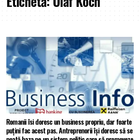
Etichetă:
Olaf Koch
Romanii îsi doresc un business propriu, dar foarte
puţini fac acest pas. Antreprenorii își doresc să se
poată baza pe un sistem politic care să promoveze