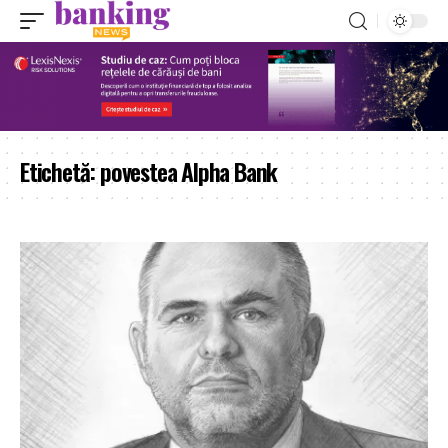
Etichetă:
povestea Alpha Bank