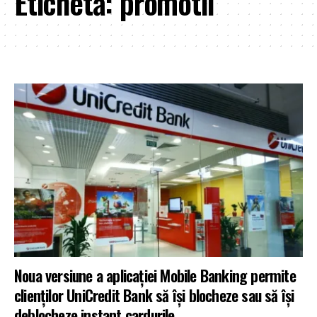
Etichetă:
promotii
Noua versiune a aplicaţiei Mobile Banking permite
clienţilor UniCredit Bank să își blocheze sau să îşi
deblocheze instant cardurile