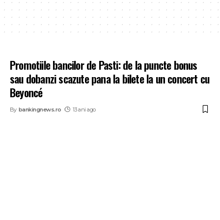
Promotiile bancilor de Pasti: de la puncte bonus
sau dobanzi scazute pana la bilete la un concert cu
Beyoncé
By
bankingnews.ro
13 ani ago