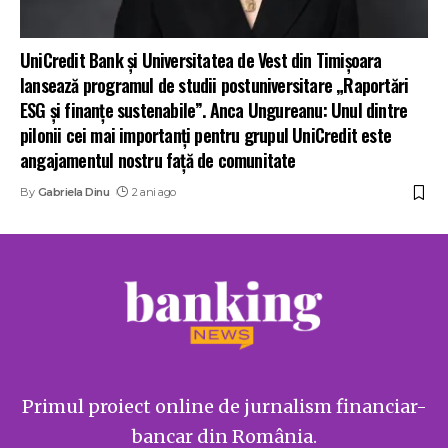
UniCredit Bank și Universitatea de Vest din Timișoara
lansează programul de studii postuniversitare „Raportări
ESG și finanțe sustenabile”. Anca Ungureanu: Unul dintre
pilonii cei mai importanți pentru grupul UniCredit este
angajamentul nostru față de comunitate
By
Gabriela Dinu
2 ani ago
Primul proiect online de jurnalism financiar-
bancar din România.