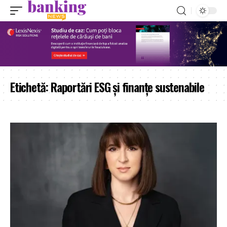
Etichetă:
Raportări ESG și finanțe sustenabile