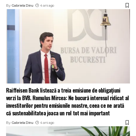
By
Gabriela Dinu
4 ani ago
Raiffeisen Bank listează a treia emisiune de obligațiuni
verzi la BVB. Romulus Mircea: Ne bucură interesul ridicat al
investitorilor pentru emisiunile noastre, ceea ce ne arată
că sustenabilitatea joaca un rol tot mai important
By
Gabriela Dinu
4 ani ago