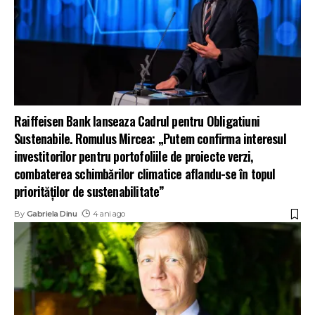
Raiffeisen Bank lanseaza Cadrul pentru Obligatiuni
Sustenabile. Romulus Mircea: „Putem confirma interesul
investitorilor pentru portofoliile de proiecte verzi,
combaterea schimbărilor climatice aflandu-se în topul
priorităților de sustenabilitate”
By
Gabriela Dinu
4 ani ago