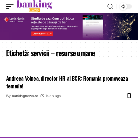
Etichetă:
servicii – resurse umane
Andreea Voinea, director HR al BCR: Romania promoveaza
femeile!
By
bankingnews.ro
14 ani ago