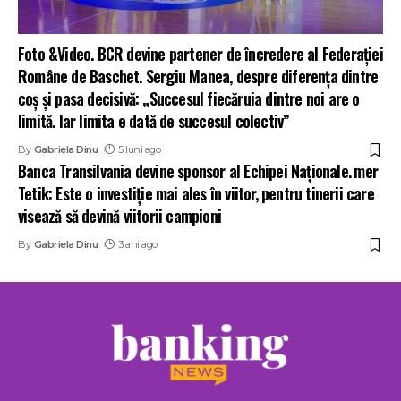
Foto &Video. BCR devine partener de încredere al Federației
Române de Baschet. Sergiu Manea, despre diferența dintre
coș și pasa decisivă: „Succesul fiecăruia dintre noi are o
limită. Iar limita e dată de succesul colectiv”
By
Gabriela Dinu
5 luni ago
Banca Transilvania devine sponsor al Echipei Naționale. Ӧmer
Tetik: Este o investiție mai ales în viitor, pentru tinerii care
visează să devină viitorii campioni
By
Gabriela Dinu
3 ani ago