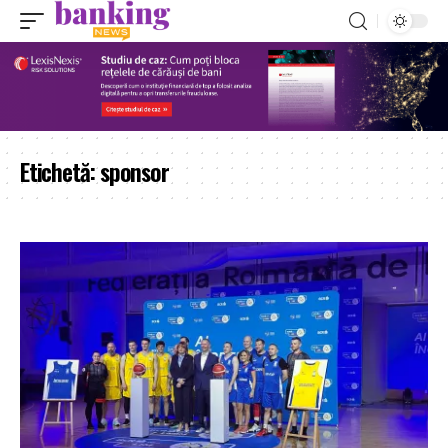
Etichetă:
sponsor