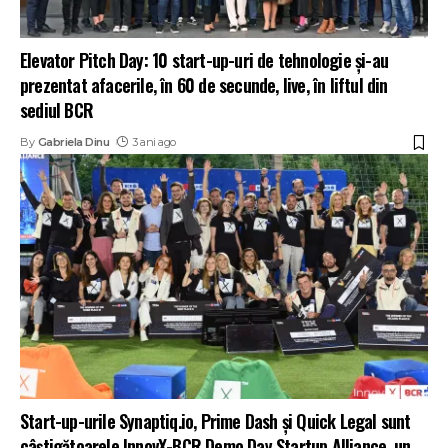
Elevator Pitch Day: 10 start-up-uri de tehnologie și-au
prezentat afacerile, în 60 de secunde, live, în liftul din
sediul BCR
By
Gabriela Dinu
3 ani ago
Start-up-urile Synaptiq.io, Prime Dash şi Quick Legal sunt
câștigătoarele InnovX-BCR Demo Day Startup Alliance, un