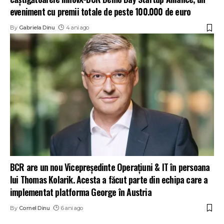
eveniment cu premii totale de peste 100.000 de euro
By
Gabriela Dinu
4 ani ago
BCR are un nou Vicepreședinte Operațiuni & IT în persoana
lui Thomas Kolarik. Acesta a făcut parte din echipa care a
implementat platforma George în Austria
By
Cornel Dinu
6 ani ago