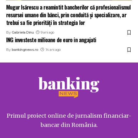
Mugur Isărescu a reamintit bancherilor că profesionalismul
resursei umane din bănci, prin conduită și specializare, ar
trebui sa fie priorităţi în strategia lor
By
Gabriela Dinu
9 ani ago
ING investeste milioane de euro in angajati
By
bankingnews.ro
14 ani ago
Primul proiect online de jurnalism financiar-
bancar din România.