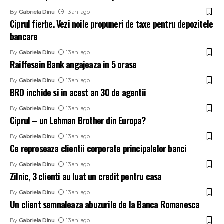
By
Gabriela Dinu
13 ani ago
Ciprul fierbe. Vezi noile propuneri de taxe pentru depozitele
bancare
By
Gabriela Dinu
13 ani ago
Raiffesein Bank angajeaza in 5 orase
By
Gabriela Dinu
13 ani ago
BRD inchide si in acest an 30 de agentii
By
Gabriela Dinu
13 ani ago
Ciprul – un Lehman Brother din Europa?
By
Gabriela Dinu
13 ani ago
Ce reproseaza clientii corporate principalelor banci
By
Gabriela Dinu
13 ani ago
Zilnic, 3 clienti au luat un credit pentru casa
By
Gabriela Dinu
13 ani ago
Un client semnaleaza abuzurile de la Banca Romanesca
By
Gabriela Dinu
13 ani ago