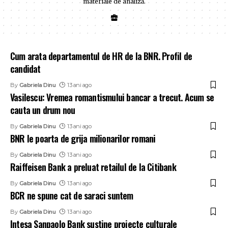
materiale de analiză.
Cum arata departamentul de HR de la BNR. Profil de
candidat
By
Gabriela Dinu
13 ani ago
Vasilescu: Vremea romantismului bancar a trecut. Acum se
cauta un drum nou
By
Gabriela Dinu
13 ani ago
BNR le poarta de grija milionarilor romani
By
Gabriela Dinu
13 ani ago
Raiffeisen Bank a preluat retailul de la Citibank
By
Gabriela Dinu
13 ani ago
BCR ne spune cat de saraci suntem
By
Gabriela Dinu
13 ani ago
Intesa Sanpaolo Bank sustine proiecte culturale