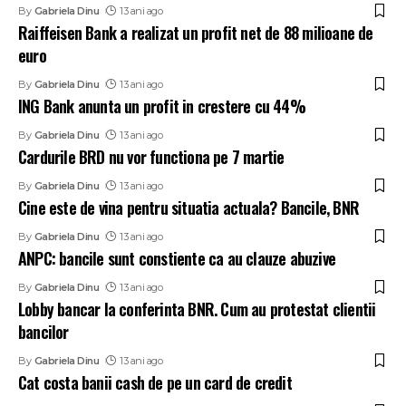
By
Gabriela Dinu
13 ani ago
Raiffeisen Bank a realizat un profit net de 88 milioane de
euro
By
Gabriela Dinu
13 ani ago
ING Bank anunta un profit in crestere cu 44%
By
Gabriela Dinu
13 ani ago
Cardurile BRD nu vor functiona pe 7 martie
By
Gabriela Dinu
13 ani ago
Cine este de vina pentru situatia actuala? Bancile, BNR
By
Gabriela Dinu
13 ani ago
ANPC: bancile sunt constiente ca au clauze abuzive
By
Gabriela Dinu
13 ani ago
Lobby bancar la conferinta BNR. Cum au protestat clientii
bancilor
By
Gabriela Dinu
13 ani ago
Cat costa banii cash de pe un card de credit