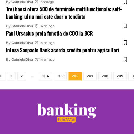
By
Gabriela Dinu
13 ani ago
Trei banci ofera 500 de terminale multifunctionale: self-
banking-ul nu mai este doar o tendinta
By
Gabriela Dinu
14 ani ago
Paul Ursaciuc preia functia de COO la BCR
By
Gabriela Dinu
14 ani ago
Intesa Sanpaolo Bank acorda credite pentru agricultori
By
Gabriela Dinu
14 ani ago
1
2
…
204
205
206
207
208
209