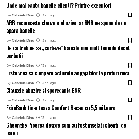
Unde mai cauta bancile clienti? Printre executori
By
Gabriela Dinu
13 ani ago
ARB recunoaste clauzele abuzive iar BNR ne spune de ce
apara bancile
By
Gabriela Dinu
13 ani ago
De ce trebuie sa „curteze” bancile mai mult femeile decat
barbatii
By
Gabriela Dinu
13 ani ago
Erste vrea sa cumpere actiunile angajatilor la preturi mici
By
Gabriela Dinu
13 ani ago
Clauzele abuzive si spovedania BNR
By
Gabriela Dinu
13 ani ago
EximBank finanteaza Comfert Bacau cu 5,5 mil.euro
By
Gabriela Dinu
13 ani ago
Gheorghe Piperea despre cum au fost inselati clientii de
banci