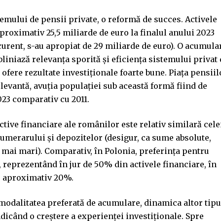
emului de pensii private, o reformă de succes. Activele
aproximativ 25,5 miliarde de euro la finalul anului 2023
curent, s-au apropiat de 29 miliarde de euro). O acumula
liniază relevanța sporită și eficiența sistemului privat
 ofere rezultate investiționale foarte bune. Piața pensiil
elevantă, avuția populației sub această formă fiind de
023 comparativ cu 2011.
active financiare ale românilor este relativ similară cele
umerarului și depozitelor (desigur, ca sume absolute,
 mai mari). Comparativ, în Polonia, preferința pentru
 reprezentând în jur de 50% din activele financiare, în
e aproximativ 20%.
modalitatea preferată de acumulare, dinamica altor tipu
dicând o creștere a experienței investiționale. Spre