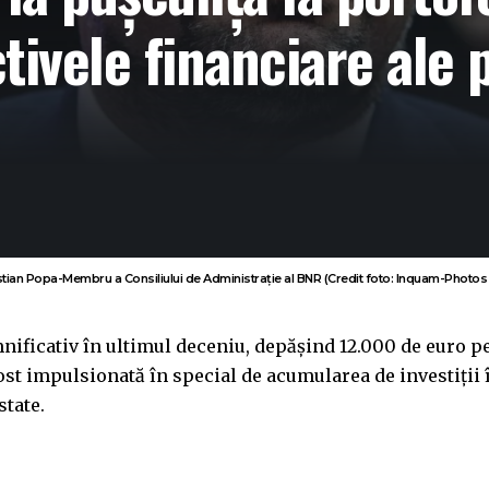
ctivele financiare ale 
stian Popa-Membru a Consiliului de Administrație al BNR (Credit foto: Inquam-Photos
nificativ în ultimul deceniu, depășind 12.000 de euro p
fost impulsionată în special de acumularea de investiții 
state.