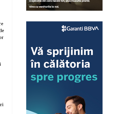
re
 de
or
i
ri