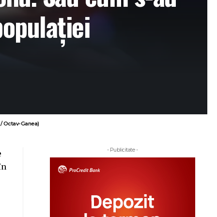
populației
 / Octav-Ganea)
- Publicitate -
e
în