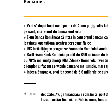
României.
Vrei să depui banii cash pe card? Acum poți gratis la
pe card, indiferent de banca emitentă
Exim Banca Românească intră în consorțiul bancar ca
leasingul operațional pentru persoane fizice
ING înrăutățește prognoza: Economia României scade 
Raiffeisen Bank România, profit de 849 milioane de le
cu 70% mai mulți clienți IMM. Zdenek Romanek: Investim 
clienților și facem serviciile bancare mai simple, mai rap
Intesa Sanpaolo, profit record de 5,6 miliarde de eur
depozite
,
Avuția financiară a românilor
,
portof
TAGGED:
tezaur
,
active financiare
,
Fidelis
,
euro
,
fonduri