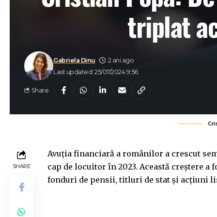
triplat a
Gabriela Dinu
2 ani ago
Last updated: 25/07/2024 9:56
Share
Cri
Avuția financiară a românilor a crescut sem
cap de locuitor în 2023. Această creștere a 
SHARE
fonduri de pensii, titluri de stat și acțiuni li