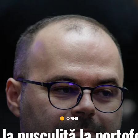
OPINII
 la pușculiță la portof