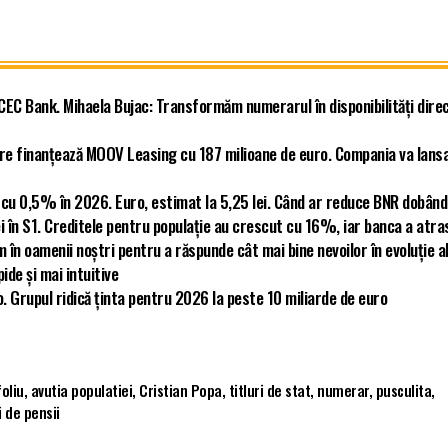
 CEC Bank. Mihaela Bujac: Transformăm numerarul în disponibilități dire
re finanțează MOOV Leasing cu 187 milioane de euro. Compania va lans
cu 0,5% în 2026. Euro, estimat la 5,25 lei. Când ar reduce BNR dobân
i în S1. Creditele pentru populație au crescut cu 16%, iar banca a atra
în oamenii noștri pentru a răspunde cât mai bine nevoilor în evoluție a
ide și mai intuitive
o. Grupul ridică ținta pentru 2026 la peste 10 miliarde de euro
oliu
,
avutia populatiei
,
Cristian Popa
,
titluri de stat
,
numerar
,
pusculita
,
 de pensii