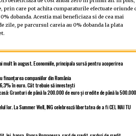
3 beneficiaza de cost anual zero in primul an. in plus,
e, prin care pot achita cumparaturile efectuate oriunde 
u 0% dobanda. Acestia mai beneficiaza si de cea mai
de zile, pe parcursul careia au 0% dobanda la plata
t.
ai mult în august. Economiile, principala sursă pentru acoperirea
u finanțarea companiilor din România
 6,3% în euro. Cât trebuie să investești
asă: Granturi de până la 200.000 de euro și credite de până la 500.00
elul lor. La Summer Well, ING celebrează libertatea de a fi CEL MAI TU
dit
,
lei
,
banca
,
Banca Romanesca
,
card de credit
,
carduri de credit