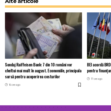
Alte articole
Sondaj Raiffeisen Bank: 7 din 10 români vor
BEI acordă BRD
cheltui mai mult în august. Economiile, principala
pentru finanța
sursă pentru acoperirea costurilor
17 ore ago
16 ore ago