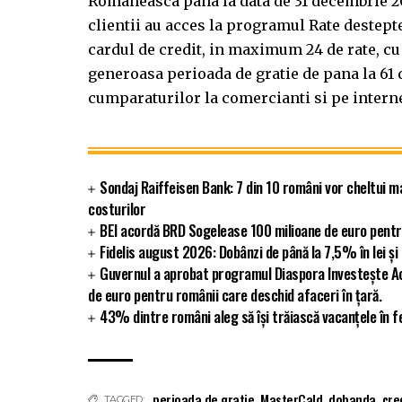
Romaneasca pana la data de 31 decembrie 201
clientii au acces la programul Rate destept
cardul de credit, in maximum 24 de rate, c
generoasa perioada de gratie de pana la 61 
cumparaturilor la comercianti si pe interne
Sondaj Raiffeisen Bank: 7 din 10 români vor cheltui m
costurilor
BEI acordă BRD Sogelease 100 milioane de euro pentr
Fidelis august 2026: Dobânzi de până la 7,5% în lei și
Guvernul a aprobat programul Diaspora Investește Ac
de euro pentru românii care deschid afaceri în țară.
43% dintre români aleg să își trăiască vacanțele în f
perioada de gratie
,
MasterCald
,
dobanda
,
cre
TAGGED: