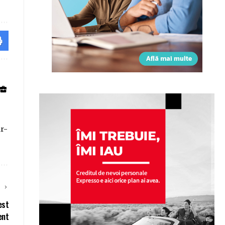
ar-
E
est
ent