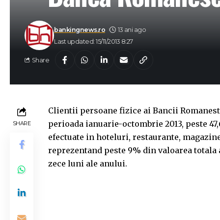
bankingnews.ro
13 ani ago
Last updated: 15/11/2013 8:27
Share
Clientii persoane fizice ai Bancii Romanesti
perioada ianuarie-octombrie 2013, peste 47,
SHARE
efectuate in hoteluri, restaurante, magazine 
reprezentand peste 9% din valoarea totala 
zece luni ale anului.