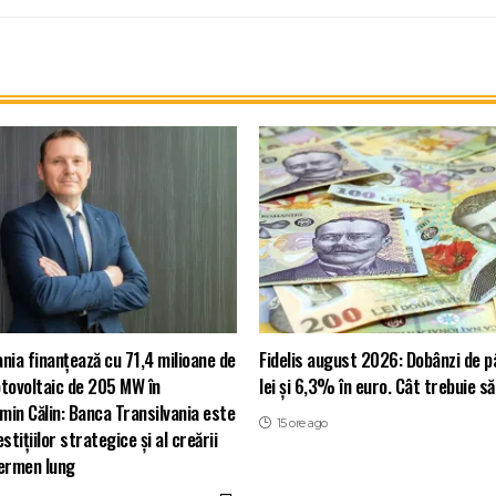
nia finanțează cu 71,4 milioane de
Fidelis august 2026: Dobânzi de p
otovoltaic de 205 MW în
lei și 6,3% în euro. Cât trebuie să
in Călin: Banca Transilvania este
15 ore ago
stițiilor strategice și al creării
termen lung