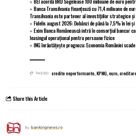
BEI acordă BRD Sogelease 100 milioane de euro pentr
Banca Transilvania finanțează cu 71,4 milioane de eu
Transilvania este partener al investițiilor strategice și
Fidelis august 2026: Dobânzi de până la 7,5% în lei și
Exim Banca Românească intră în consorțiul bancar ca
leasingul operațional pentru persoane fizice
ING înrăutățește prognoza: Economia României scade 
credite neperformante
,
KPMG
,
euro
,
creditar
TAGGED:
Share this Article
bankingnews.ro
By