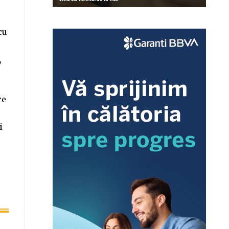
cu
,
re
i