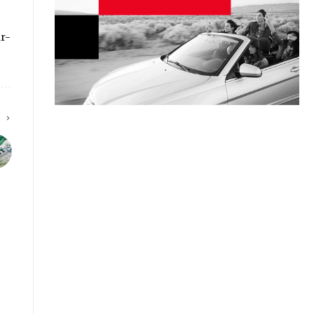
ar-
E