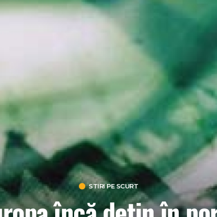
STIRI PE SCURT
ropa încă dețin în por