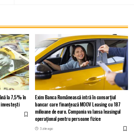
ână la 7,5% în
Exim Banca Românească intră în consorțiul
 investești
bancar care finanțează MOOV Leasing cu 187
milioane de euro. Compania va lansa leasingul
operațional pentru persoane fizice
3 zile ago