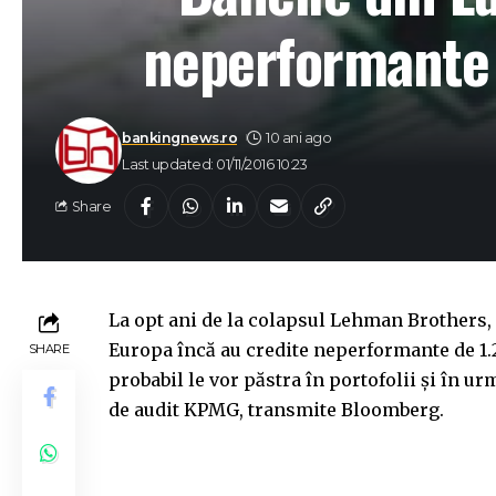
neperformante 
bankingnews.ro
10 ani ago
Last updated: 01/11/2016 10:23
Share
La opt ani de la colapsul Lehman Brothers, 
Europa încă au credite neperformante de 1.2
SHARE
probabil le vor păstra în portofolii și în ur
de audit KPMG, transmite Bloomberg.