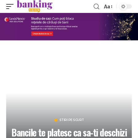
Aa
STIRI PE SCURT
Bancile te platesc ca sa-ti deschizi