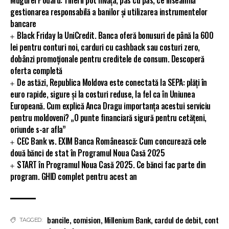
Mugurel Podaru: Tinerii pot învăța, pas cu pas, ce înseamnă
gestionarea responsabilă a banilor și utilizarea instrumentelor
bancare
Black Friday la UniCredit. Banca oferă bonusuri de până la 600
lei pentru conturi noi, carduri cu cashback sau costuri zero,
dobânzi promoționale pentru creditele de consum. Descoperă
oferta completă
De astăzi, Republica Moldova este conectată la SEPA: plăți în
euro rapide, sigure și la costuri reduse, la fel ca în Uniunea
Europeană. Cum explică Anca Dragu importanța acestui serviciu
pentru moldoveni? „O punte financiară sigură pentru cetățeni,
oriunde s-ar afla”
CEC Bank vs. EXIM Banca Românească: Cum concurează cele
două bănci de stat în Programul Noua Casă 2025
START în Programul Noua Casă 2025. Ce bănci fac parte din
program. GHID complet pentru acest an
bancile
,
comision
,
Millenium Bank
,
cardul de debit
,
cont
TAGGED: