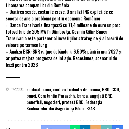
finanțarea companiilor din România
Dunărea scade, costurile cresc. O analiză ING explică de ce
seceta devine o problemă pentru economia României
Banca Transilvania finanțează cu 71,4 milioane de euro un parc
fotovoltaic de 205 MW în Dâmbovița. Cosmin Călin: Banca
Transilvania este partener al investițiilor strategice și al creării de
valoare pe termen lung
Analiza BCR: BNR va ține dobânda la 6,50% până în mai 2027 și
ar putea majora prognoza de inflație. Recesiunea, scenariul de
bază pentru 2026
sindicat banci
,
contract colectiv de munca
,
BRD
,
CCM
,
TAGGED:
banci
,
Constantin Paraschiv
,
banca
,
angajati BRD
,
beneficii
,
negocieri
,
protest BRD
,
Federația
Sindicatelor din Asigurări și Bănci
,
FSAB