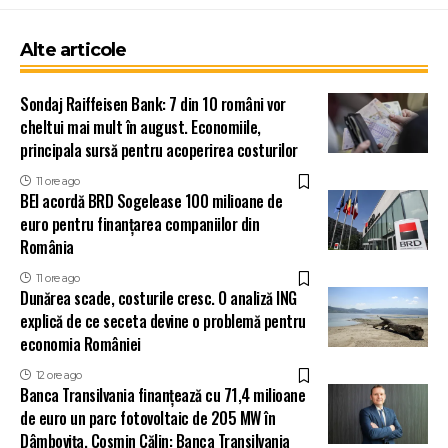
Alte articole
Sondaj Raiffeisen Bank: 7 din 10 români vor
cheltui mai mult în august. Economiile,
principala sursă pentru acoperirea costurilor
11 ore ago
BEI acordă BRD Sogelease 100 milioane de
euro pentru finanțarea companiilor din
România
11 ore ago
Dunărea scade, costurile cresc. O analiză ING
explică de ce seceta devine o problemă pentru
economia României
12 ore ago
Banca Transilvania finanțează cu 71,4 milioane
de euro un parc fotovoltaic de 205 MW în
Dâmbovița. Cosmin Călin: Banca Transilvania