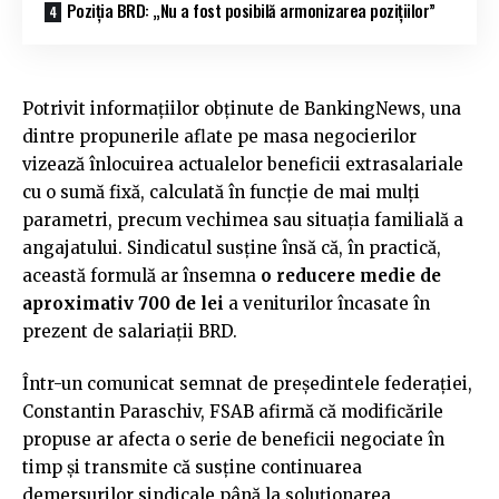
Poziția BRD: „Nu a fost posibilă armonizarea pozițiilor”
Potrivit informațiilor obținute de BankingNews, una
dintre propunerile aflate pe masa negocierilor
vizează înlocuirea actualelor beneficii extrasalariale
cu o sumă fixă, calculată în funcție de mai mulți
parametri, precum vechimea sau situația familială a
angajatului. Sindicatul susține însă că, în practică,
această formulă ar însemna
o reducere medie de
aproximativ 700 de lei
a veniturilor încasate în
prezent de salariații BRD.
Într-un comunicat semnat de președintele federației,
Constantin Paraschiv, FSAB afirmă că modificările
propuse ar afecta o serie de beneficii negociate în
timp și transmite că susține continuarea
demersurilor sindicale până la soluționarea