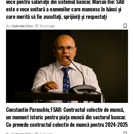
voce pentru salariații din sistemul bancar. Marian Ilie: SAB
este o voce unitară a oamenilor care muncesc în bănci și
care merită să fie ascultați, sprijiniți și respectați
By
Gabriela Dinu
10 luni ago
Constantin Paraschiv, FSAB: Contractul colectiv de muncă,
un moment istoric pentru piața muncii din sectorul bancar.
Ce prevede contractul colectiv de muncă pentru 2024-2025
By
Gabriela Dinu
2 ani ago