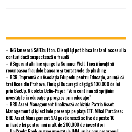
ING lansează SAFEbutton. Clienții își pot bloca instant accesul la
conturi dacă suspectează o fraudă
#SigurantaOnline ajunge la Summer Well. Tinerii învață să
recunoască fraudele bancare și tentativele de phishing
BCR, împreună cu Asociația Edupedu pentru Educație, anunță că
trei licee din Prahova, Timiș și București câștigă 100.000 de lei
prin BacUp. Nicoleta Deliu-Pașol: ”Vom continua să sprijinim
investițiile în educație și progres prin educație”
BRD Asset Management finalizează achiziția Patria Asset
Management și își extinde prezența pe piața ETF. Mihai Purcărea:
BRD Asset Management SAI gestionează active de peste 10
miliarde lei pentru mai mult de 200.000 de investitori
UniCredit Bank susține investițiile IMM-urilor prin programul