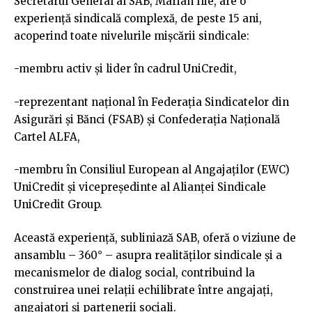
Secretarul General al SAB, Marian Ilie, are o
experiență sindicală complexă, de peste 15 ani,
acoperind toate nivelurile mișcării sindicale:
-membru activ și lider în cadrul UniCredit,
-reprezentant național în Federația Sindicatelor din
Asigurări și Bănci (FSAB) și Confederația Națională
Cartel ALFA,
-membru în Consiliul European al Angajaților (EWC)
UniCredit și vicepreședinte al Alianței Sindicale
UniCredit Group.
Această experiență, subliniază SAB, oferă o viziune de
ansamblu – 360° – asupra realităților sindicale și a
mecanismelor de dialog social, contribuind la
construirea unei relații echilibrate între angajați,
angajatori și partenerii sociali.