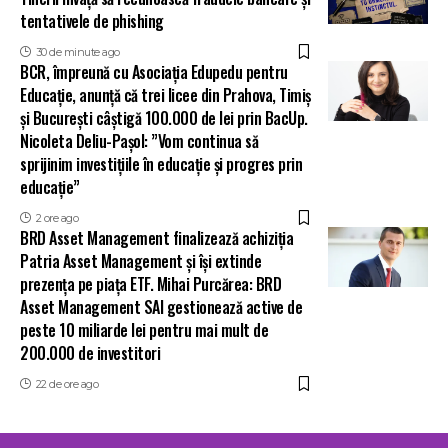
tentativele de phishing
30 de minute ago
BCR, împreună cu Asociația Edupedu pentru
Educație, anunță că trei licee din Prahova, Timiș
și București câștigă 100.000 de lei prin BacUp.
Nicoleta Deliu-Pașol: ”Vom continua să
sprijinim investițiile în educație și progres prin
educație”
2 ore ago
BRD Asset Management finalizează achiziția
Patria Asset Management și își extinde
prezența pe piața ETF. Mihai Purcărea: BRD
Asset Management SAI gestionează active de
peste 10 miliarde lei pentru mai mult de
200.000 de investitori
22 de ore ago