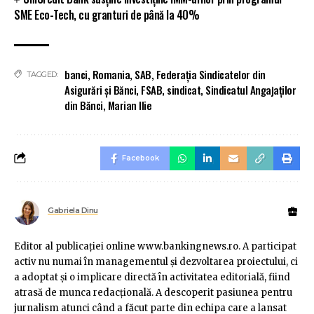
SME Eco-Tech, cu granturi de până la 40%
banci
,
Romania
,
SAB
,
Federația Sindicatelor din
TAGGED:
Asigurări și Bănci
,
FSAB
,
sindicat
,
Sindicatul Angajaților
din Bănci
,
Marian Ilie
Facebook
Gabriela Dinu
Editor al publicaţiei online www.bankingnews.ro. A participat
activ nu numai în managementul şi dezvoltarea proiectului, ci
a adoptat şi o implicare directă în activitatea editorială, fiind
atrasă de munca redacţională. A descoperit pasiunea pentru
jurnalism atunci când a făcut parte din echipa care a lansat