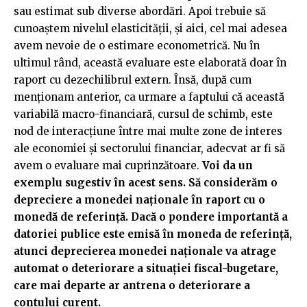
sau estimat sub diverse abordări. Apoi trebuie să
cunoaștem nivelul elasticității, și aici, cel mai adesea
avem nevoie de o estimare econometrică. Nu în
ultimul rând, această evaluare este elaborată doar în
raport cu dezechilibrul extern. Însă, după cum
menționam anterior, ca urmare a faptului că această
variabilă macro-financiară, cursul de schimb, este
nod de interacțiune între mai multe zone de interes
ale economiei și sectorului financiar, adecvat ar fi să
avem o evaluare mai cuprinzătoare.
Voi da un
exemplu sugestiv în acest sens. Să considerăm o
depreciere a monedei naționale în raport cu o
monedă de referință. Dacă o pondere importantă a
datoriei publice este emisă în moneda de referință,
atunci deprecierea monedei naționale va atrage
automat o deteriorare a situației fiscal-bugetare,
care mai departe ar antrena o deteriorare a
contului curent.