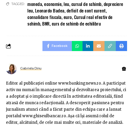
moneda
,
economie
,
leu
,
cursul de schimb
,
depreciere
TAGGED:
leu
,
Leonardo Badea
,
deficit de cont curent
,
consolidare fiscala
,
euro
,
Cursul real efectiv de
schimb
,
BNR
,
curs de schimb de echilibru
Facebook
Gabriela Dinu
Editor al publicaţiei online www.bankingnews.ro. A participat
activ nu numai în managementul şi dezvoltarea proiectului, ci
a adoptat şi o implicare directă în activitatea editorială, fiind
atrasă de munca redacţională. A descoperit pasiunea pentru
jurnalism atunci când a făcut parte din echipa care a lansat
portalul www.ghiseulbancar.ro. Așa că îşi asumă rolul de
editor, alcătuind, de cele mai multe ori, materiale de analiză.