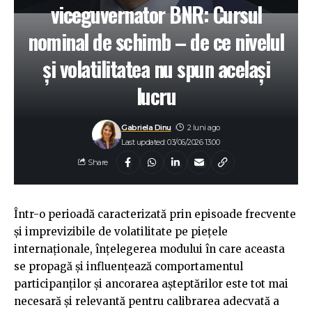
viceguvernator BNR: Cursul
nominal de schimb – de ce nivelul
și volatilitatea nu spun același
lucru
Gabriela Dinu
2 luni ago
Last updated: 03/06/2026 13:00
Share
Într-o perioadă caracterizată prin episoade frecvente
și imprevizibile de volatilitate pe piețele
internaționale, înțelegerea modului în care aceasta
se propagă și influențează comportamentul
participanților și ancorarea așteptărilor este tot mai
necesară și relevantă pentru calibrarea adecvată a