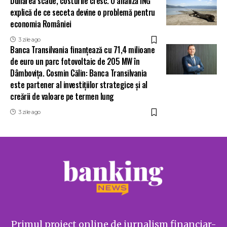
Dunărea scade, costurile cresc. O analiză ING
explică de ce seceta devine o problemă pentru
economia României
3 zile ago
Banca Transilvania finanțează cu 71,4 milioane
de euro un parc fotovoltaic de 205 MW în
Dâmbovița. Cosmin Călin: Banca Transilvania
este partener al investițiilor strategice și al
creării de valoare pe termen lung
3 zile ago
Primul proiect online de jurnalism financiar-