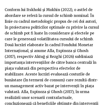
Conform lui Itskhoki și Mukhin (2022), o astfel de
abordare se referă la cursul de schimb nominal. În
linie cu cadrul metodologic propus de cei doi autori,
în proiectarea politicilor optimale cu privire la cursul
de schimb pot fi luate în considerare și efectele pe
care le generează volatilitatea cursului de schimb.
Două lucrări elaborate în cadrul Fondului Monetar
Internațional, și anume Alla, Espinoza și Ghosh
(2017), respectiv Aktuğ și Rezghi (2026) subliniază
importanța intervențiilor de către banca centrală în
piața valutară din perspectiva efectelor de
stabilizare. Aceste lucrări evaluează costurile de
bunăstare (în termeni de consum) care rezultă dintr-
un management activ bazat pe intervenții în piața
valutară. Alla, Espinoza și Ghosh (2017), în urma
realizării unor scenarii contrafactuale,
concluzionează că beneficiile obținute din intervenții