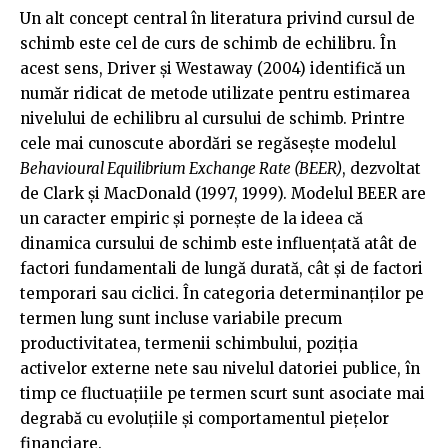
Un alt concept central în literatura privind cursul de
schimb este cel de curs de schimb de echilibru. În
acest sens, Driver și Westaway (2004) identifică un
număr ridicat de metode utilizate pentru estimarea
nivelului de echilibru al cursului de schimb. Printre
cele mai cunoscute abordări se regăsește modelul
Behavioural Equilibrium Exchange Rate (BEER)
, dezvoltat
de Clark și MacDonald (1997, 1999). Modelul BEER are
un caracter empiric și pornește de la ideea că
dinamica cursului de schimb este influențată atât de
factori fundamentali de lungă durată, cât și de factori
temporari sau ciclici. În categoria determinanților pe
termen lung sunt incluse variabile precum
productivitatea, termenii schimbului, poziția
activelor externe nete sau nivelul datoriei publice, în
timp ce fluctuațiile pe termen scurt sunt asociate mai
degrabă cu evoluțiile și comportamentul piețelor
financiare.