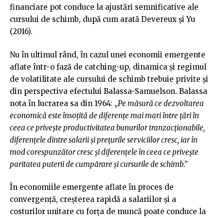
financiare pot conduce la ajustări semnificative ale
cursului de schimb, după cum arată Devereux și Yu
(2016).
Nu în ultimul rând, în cazul unei economii emergente
aflate într-o fază de catching-up, dinamica și regimul
de volatilitate ale cursului de schimb trebuie privite și
din perspectiva efectului Balassa-Samuelson. Balassa
nota în lucrarea sa din 1964: „
Pe măsură ce dezvoltarea
economică este însoțită de diferențe mai mari între țări în
ceea ce privește productivitatea bunurilor tranzacționabile,
diferențele dintre salarii și prețurile serviciilor cresc, iar în
mod corespunzător cresc și diferențele în ceea ce privește
paritatea puterii de cumpărare și cursurile de schimb
.”
În economiile emergente aflate în proces de
convergență, creșterea rapidă a salariilor și a
costurilor unitare cu forța de muncă poate conduce la