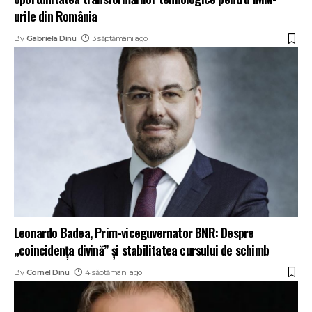
urile din România
By
Gabriela Dinu
3 săptămâni ago
Leonardo Badea, Prim-viceguvernator BNR: Despre
„coincidența divină” și stabilitatea cursului de schimb
By
Cornel Dinu
4 săptămâni ago