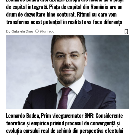
de capital integrată. Piața de capital din România are un
drum de dezvoltare bine conturat. Ritmul cu care vom
transforma acest potențial în realitate va face diferența
By
Gabriela Dinu
9 luni ago
Leonardo Badea, Prim-viceguvernator BNR: Considerente
teoretice și empirice privind procesul de convergență și
evoluția cursului real de schimb din perspectiva efectului