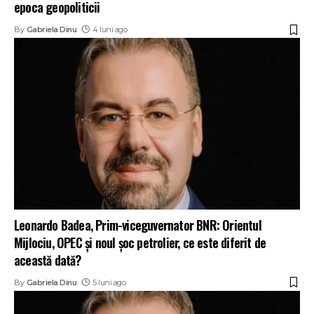
epoca geopoliticii
By
Gabriela Dinu
4 luni ago
Leonardo Badea, Prim-viceguvernator BNR: Orientul
Mijlociu, OPEC și noul șoc petrolier, ce este diferit de
această dată?
By
Gabriela Dinu
5 luni ago