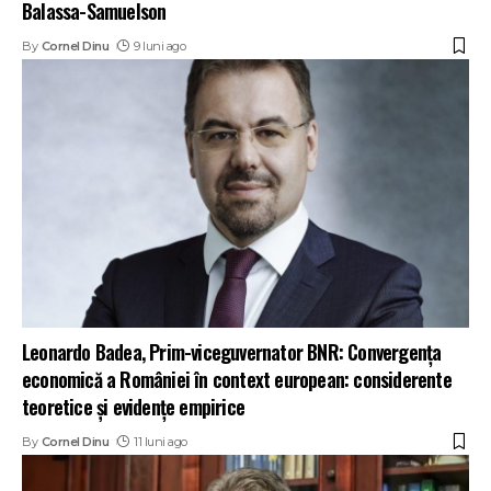
Balassa-Samuelson
By
Cornel Dinu
9 luni ago
Leonardo Badea, Prim-viceguvernator BNR: Convergența
economică a României în context european: considerente
teoretice și evidențe empirice
By
Cornel Dinu
11 luni ago