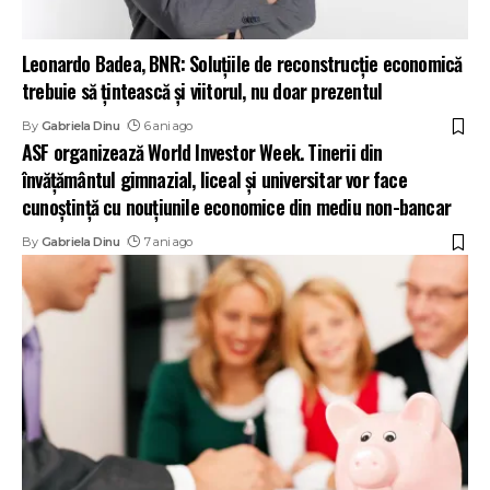
Leonardo Badea, BNR: Soluţiile de reconstrucţie economică
trebuie să ţintească şi viitorul, nu doar prezentul
By
Gabriela Dinu
6 ani ago
ASF organizează World Investor Week. Tinerii din
învățământul gimnazial, liceal și universitar vor face
cunoștință cu nouțiunile economice din mediu non-bancar
By
Gabriela Dinu
7 ani ago