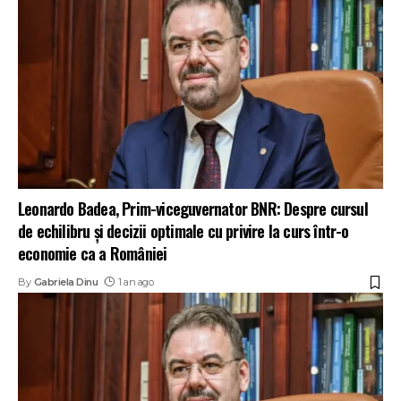
Leonardo Badea, Prim-viceguvernator BNR: Despre cursul
de echilibru și decizii optimale cu privire la curs într-o
economie ca a României
By
Gabriela Dinu
1 an ago