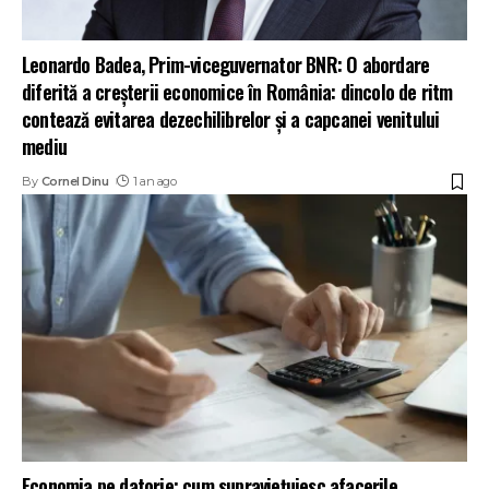
Leonardo Badea, Prim-viceguvernator BNR: O abordare
diferită a creșterii economice în România: dincolo de ritm
contează evitarea dezechilibrelor și a capcanei venitului
mediu
By
Cornel Dinu
1 an ago
Economia pe datorie: cum supraviețuiesc afacerile