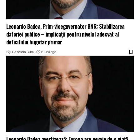
Leonardo Badea, Prim-viceguvernator BNR: Stabilizarea
datoriei publice – implicații pentru nivelul adecvat al
deficitului bugetar primar
By
Gabriela Dinu
8 luni ago
Leonardo Badea avertizează: Europa are nevoie de o piață