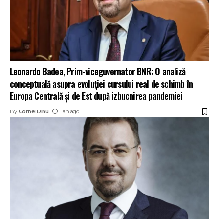
Leonardo Badea, Prim-viceguvernator BNR: O analiză
conceptuală asupra evoluției cursului real de schimb în
Europa Centrală și de Est după izbucnirea pandemiei
By
Cornel Dinu
1 an ago