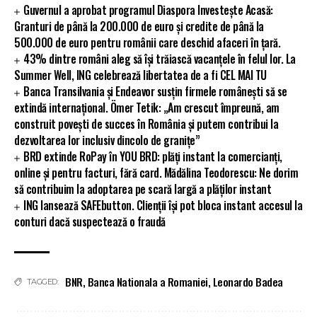
Guvernul a aprobat programul Diaspora Investește Acasă:
Granturi de până la 200.000 de euro și credite de până la
500.000 de euro pentru românii care deschid afaceri în țară.
43% dintre români aleg să își trăiască vacanțele în felul lor. La
Summer Well, ING celebrează libertatea de a fi CEL MAI TU
Banca Transilvania și Endeavor susțin firmele românești să se
extindă internațional. Ömer Tetik: „Am crescut împreună, am
construit povești de succes în România și putem contribui la
dezvoltarea lor inclusiv dincolo de granițe”
BRD extinde RoPay în YOU BRD: plăți instant la comercianți,
online și pentru facturi, fără card. Mădălina Teodorescu: Ne dorim
să contribuim la adoptarea pe scară largă a plăților instant
ING lansează SAFEbutton. Clienții își pot bloca instant accesul la
conturi dacă suspectează o fraudă
BNR
,
Banca Nationala a Romaniei
,
Leonardo Badea
TAGGED: