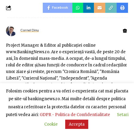
Facebook
Cornel Dinu
Project Manager & Editor al publicaţiei online
www.BankingNews.ro. Are o experienţă vastă, de peste 20 de
ani, în domeniul mass-media. A ocupat, de-a lungul timpului,
rolul de editor şi/sau funcţii de conducere în cadrul redacţiilor
unor ziare şi reviste, precum "Cronica Română", "România
Liberă", "Curierul Naţional", "Independent", "Agenda
Construcţiilor" etc. Se simte bine în mediul virtual, unde a
Folosim cookies pentru a va oferi o experienta cat mai placuta
dezvoltat numeroase proiecte, fiind fondator sau co-fondator
al www.ghiseulbancar.ro, www.banisiafaceri.ro,
pe site-ul bankingnews.ro. Mai multe detalii despre politica
www.bankingjobs.ro şi www.cafeneauabancara.ro.
noastra referitoare la protectia datelor cu caracter personal
puteti vedea aici:
GDPR - Politica de Confidentialitate
Setari
- Publicitate -
Cookie
Accepta