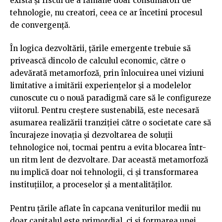
există și riscul de a rămâne doar consumatori de
tehnologie, nu creatori, ceea ce ar încetini procesul
de convergență.
În logica dezvoltării, țările emergente trebuie să
privească dincolo de calculul economic, către o
adevărată metamorfoză, prin înlocuirea unei viziuni
limitative a imitării experiențelor și a modelelor
cunoscute cu o nouă paradigmă care să le configureze
viitorul. Pentru creștere sustenabilă, este necesară
asumarea realizării tranziției către o societate care să
încurajeze inovația și dezvoltarea de soluții
tehnologice noi, tocmai pentru a evita blocarea într-
un ritm lent de dezvoltare. Dar această metamorfoză
nu implică doar noi tehnologii, ci și transformarea
instituțiilor, a proceselor și a mentalităților.
Pentru țările aflate în capcana veniturilor medii nu
doar capitalul este primordial, ci și formarea unei