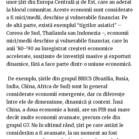
unor țări din Europa Centrală și de Est, care au aderat
la blocul comunitar. Aceste economii sunt considerate
a fi mici/medii, deschise și vulnerabile financiar. Pe
de altă parte, există exemplul “tigrilor asiatici” –
Coreea de Sud, Thailanda sau Indonezia –, economii
mici/medii deschise și vulnerabile financiar, care în
anii ’80–’90 au înregistrat creșteri economice
accelerate, susținute de investiții masive și exporturi
dinamice, fără a face parte dintr-o uniune economică.
De exemplu, țările din grupul BRICS (Brazilia, Rusia,
India, China, Africa de Sud) sunt în general
considerate economii emergente, dar cu diferențe
între ele de dimensiune, dinamică și context. Însă
China, a doua economie a lumii, are un PIB mai mare
decât multe economii avansate, precum cele din
grupul G7. Nu în ultimul rând, țări pe care astăzi le
considerăm a fi avansate, la un moment au fost