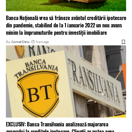
Banca Națională vrea să frâneze avântul creditării ipotecare
din pandemie, stabilind de la 1 ianuarie 2022 un nou avans
minim la împrumuturile pentru investiții imobiliare
By
Cornel Dinu
5 ani ago
EXCLUSIV: Banca Transilvania analizează majorarea
avansului la creditele ipotecare. Clienții ar putea avea