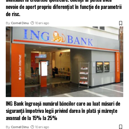
nevoie de aport propriu diferențiat în funcție de parametrii
de risc.
By
Cornel Dinu
10 ani ago
ING Bank îngroașă numărul băncilor care au luat măsuri de
siguranță împotriva legii privind darea în plată și mărește
avansul de la 15% la 25%
By
Cornel Dinu
10 ani ago