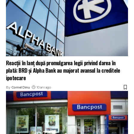
Reacții în lanț după promulgarea legii privind darea în
plată: BRD și Alpha Bank au majorat avansul la creditele
ipotecare
By
Cornel Dinu
10 ani ago