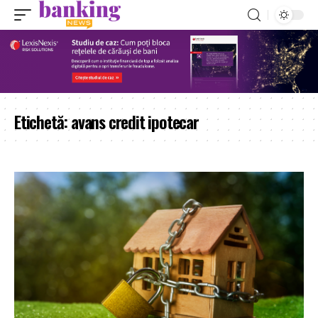
Etichetă:
avans credit ipotecar