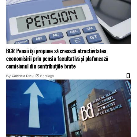
BCR Pensii își propune să crească atractivitatea
economisirii prin pensia facultativă şi plafonează
comisionul din contribuțiile brute
By
Gabriela Dinu
8 ani ago