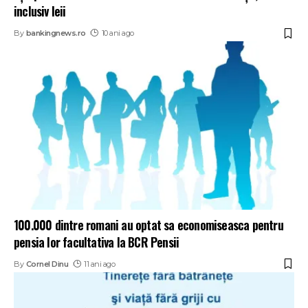
inclusiv leii
By
bankingnews.ro
10 ani ago
100.000 dintre romani au optat sa economiseasca pentru
pensia lor facultativa la BCR Pensii
By
Cornel Dinu
11 ani ago