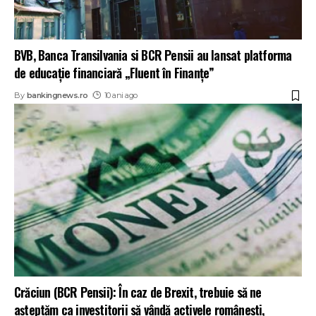
BVB, Banca Transilvania si BCR Pensii au lansat platforma
de educație financiară „Fluent în Finanțe”
By
bankingnews.ro
10 ani ago
Crăciun (BCR Pensii): În caz de Brexit, trebuie să ne
așteptăm ca investitorii să vândă activele românești,