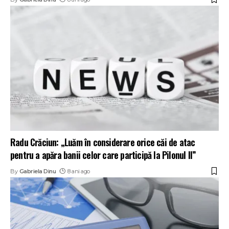
Radu Crăciun: „Luăm în considerare orice căi de atac
pentru a apăra banii celor care participă la Pilonul II”
By
Gabriela Dinu
8 ani ago