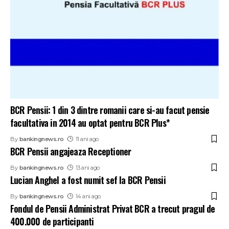
BCR Pensii: 1 din 3 dintre romanii care si-au facut pensie
facultativa in 2014 au optat pentru BCR Plus*
By
bankingnews.ro
11 ani ago
BCR Pensii angajeaza Receptioner
By
bankingnews.ro
13 ani ago
Lucian Anghel a fost numit sef la BCR Pensii
By
bankingnews.ro
14 ani ago
Fondul de Pensii Administrat Privat BCR a trecut pragul de
400.000 de participanti