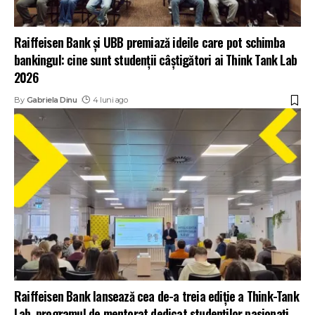
Raiffeisen Bank și UBB premiază ideile care pot schimba
bankingul: cine sunt studenții câștigători ai Think Tank Lab
2026
By
Gabriela Dinu
4 luni ago
Raiffeisen Bank lansează cea de-a treia ediție a Think-Tank
Lab, programul de mentorat dedicat studenților pasionați