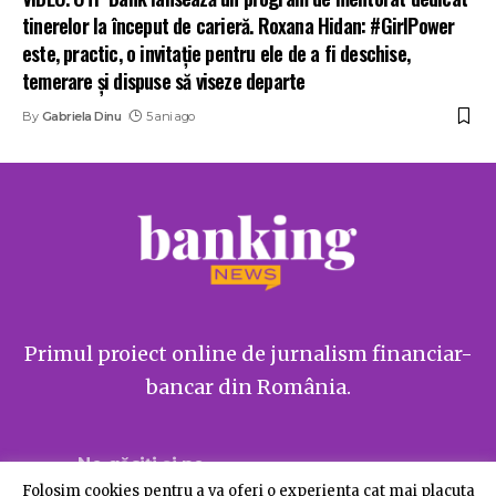
tinerelor la început de carieră. Roxana Hidan: #GirlPower
este, practic, o invitație pentru ele de a fi deschise,
temerare și dispuse să viseze departe
By
Gabriela Dinu
5 ani ago
Primul proiect online de jurnalism financiar-
bancar din România.
Ne găsiți și pe
Folosim cookies pentru a va oferi o experienta cat mai placuta