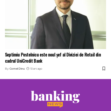
Septimiu Postelnicu este noul şef al Diviziei de Retail din
cadrul UniCredit Bank
By
Cornel Dinu
10 ani ago