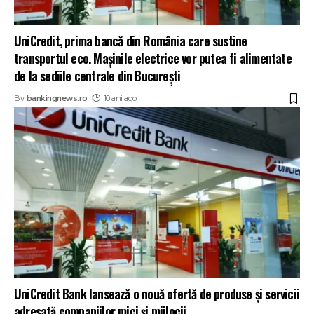
UniCredit, prima bancă din România care sustine
transportul eco. Maşinile electrice vor putea fi alimentate
de la sediile centrale din Bucureşti
By
bankingnews.ro
10 ani ago
UniCredit Bank lansează o nouă ofertă de produse şi servicii
adresată companiilor mici şi mijlocii