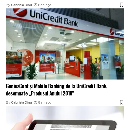
By
Gabriela Dinu
8 ani ago
GeniusCont și Mobile Banking de la UniCredit Bank,
desemnate „Produsul Anului 2018”
By
Gabriela Dinu
8 ani ago