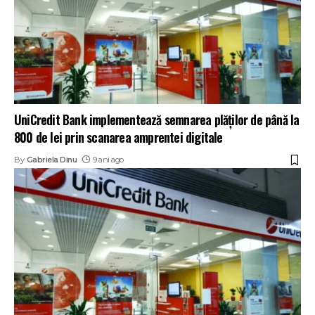
UniCredit Bank implementează semnarea plăţilor de până la
800 de lei prin scanarea amprentei digitale
By
Gabriela Dinu
9 ani ago