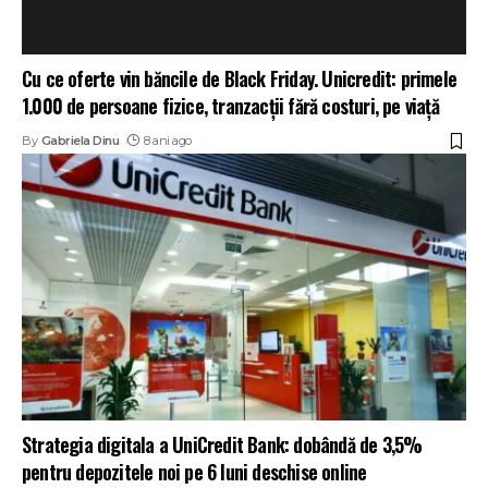
Cu ce oferte vin băncile de Black Friday. Unicredit: primele
1.000 de persoane fizice, tranzacții fără costuri, pe viață
By
Gabriela Dinu
8 ani ago
Strategia digitala a UniCredit Bank: dobândă de 3,5%
pentru depozitele noi pe 6 luni deschise online