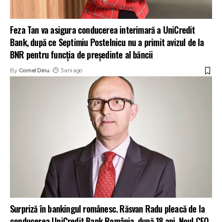
Feza Tan va asigura conducerea interimară a UniCredit
Bank, după ce Septimiu Postelnicu nu a primit avizul de la
BNR pentru funcția de președinte al băncii
By
Cornel Dinu
3 ani ago
Surpriză în bankingul românesc. Răsvan Radu pleacă de la
conducerea UniCredit Bank România, după 18 ani. Noul CEO