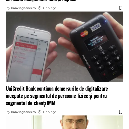
By
bankingnews.ro
10 ani ago
UniCredit Bank continuă demersurile de digitalizare
începute pe segmentul de persoane fizice și pentru
segmentul de clienţi IMM
By
bankingnews.ro
10 ani ago