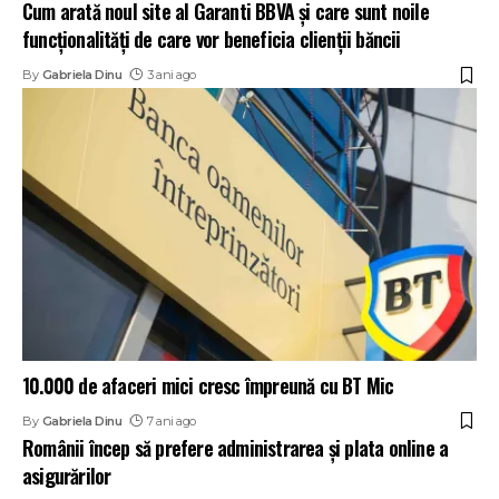
Cum arată noul site al Garanti BBVA și care sunt noile
funcționalități de care vor beneficia clienții băncii
By
Gabriela Dinu
3 ani ago
10.000 de afaceri mici cresc împreună cu BT Mic
By
Gabriela Dinu
7 ani ago
Românii încep să prefere administrarea şi plata online a
asigurărilor