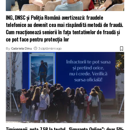
ING, DNSC și Poliția Română avertizează: fraudele
telefonice au devenit cea mai răspândită metodă de fraudă.
Cum reacționează seniorii în fața tentativelor de fraudă și
ce pot face pentru protecția lor
By
Gabriela Dinu
3 săptămâni ago
Timișorenii, nota 7,58 la testul „Siguranța Online”: doar 5%