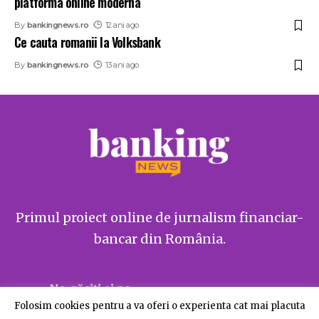
platforma online moderna
By
bankingnews.ro
12 ani ago
Ce cauta romanii la Volksbank
By
bankingnews.ro
13 ani ago
Primul proiect online de jurnalism financiar-
bancar din România.
Ne găsiți și pe
Folosim cookies pentru a va oferi o experienta cat mai placuta