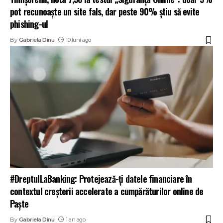
pot recunoaște un site fals, dar peste 90% știu să evite
phishing-ul
By
Gabriela Dinu
10 luni ago
#DreptulLaBanking: Protejează-ți datele financiare în
contextul creșterii accelerate a cumpărăturilor online de
Paște
By
Gabriela Dinu
1 an ago