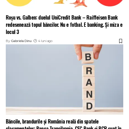
Roșu vs. Galben: duelul UniCredit Bank – Raiffeisen Bank
redesenează topul băncilor. Nu e fotbal. E banking. Și miza e
locul 3
By
Gabriela Dinu
4 luni ago
Băncile, brandurile și România reală din spatele
clasamentelor: Banca Transilvania, CEC Bank și BCR sunt în