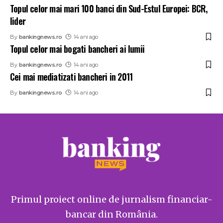
Topul celor mai mari 100 banci din Sud-Estul Europei: BCR,
lider
By
bankingnews.ro
14 ani ago
Topul celor mai bogati bancheri ai lumii
By
bankingnews.ro
14 ani ago
Cei mai mediatizati bancheri in 2011
By
bankingnews.ro
14 ani ago
Primul proiect online de jurnalism financiar-
bancar din România.