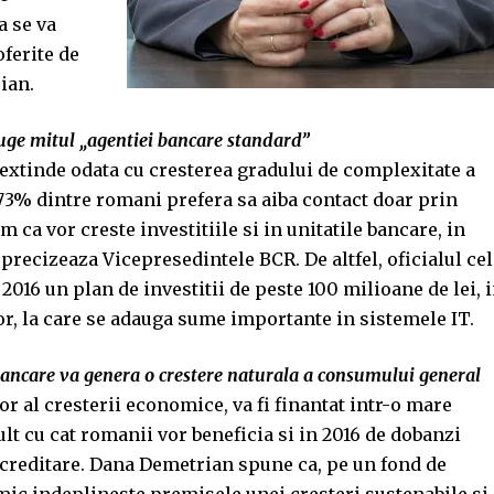
a se va
oferite de
ian.
truge mitul „agentiei bancare standard”
r extinde odata cu cresterea gradului de complexitate a
, 73% dintre romani prefera sa aiba contact doar prin
 ca vor creste investitiile si in unitatile bancare, in
 precizeaza Vicepresedintele BCR. De altfel, oficialul cel
16 un plan de investitii de peste 100 milioane de lei, 
lor, la care se adauga sume importante in sistemele IT.
i bancare va genera o crestere naturala a consumului general
r al cresterii economice, va fi finantat intr-o mare
lt cu cat romanii vor beneficia si in 2016 de dobanzi
e creditare. Dana Demetrian spune ca, pe un fond de