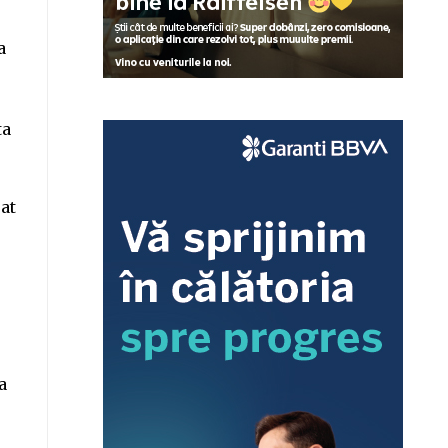
a
ta
sat
a