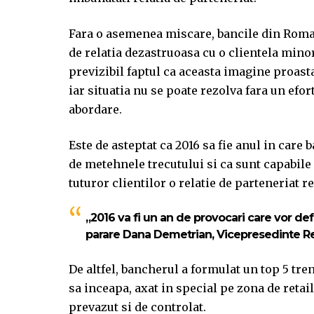
Fara o asemenea miscare, bancile din Roma
de relatia dezastruoasa cu o clientela minori
previzibil faptul ca aceasta imagine proasta
iar situatia nu se poate rezolva fara un efor
abordare.
Este de asteptat ca 2016 sa fie anul in care
de metehnele trecutului si ca sunt capabile 
tuturor clientilor o relatie de parteneriat 
„2016 va fi un an de provocari care vor defi
parare Dana Demetrian, Vicepresedinte Ret
De altfel, bancherul a formulat un top 5 tre
sa inceapa, axat in special pe zona de reta
prevazut si de controlat.