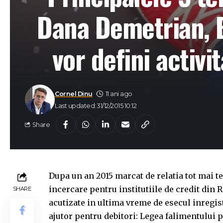
Dana Demetrian, B
vor defini activi
Cornel Dinu
11 ani ago
Last updated: 31/12/2015 10:12
Share
Dupa un an 2015 marcat de relatia tot mai ten
incercare pentru institutiile de credit din
SHARE
acutizate in ultima vreme de esecul inregist
ajutor pentru debitori: Legea falimentului p