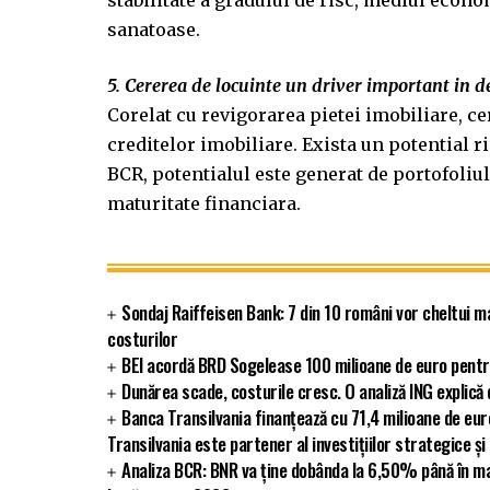
stabilitate a gradului de risc, mediul econ
sanatoase.
5. Cererea de locuinte un driver important in d
Corelat cu revigorarea pietei imobiliare, c
creditelor imobiliare. Exista un potential ri
BCR, potentialul este generat de portofoliul
maturitate financiara.
Sondaj Raiffeisen Bank: 7 din 10 români vor cheltui m
costurilor
BEI acordă BRD Sogelease 100 milioane de euro pentr
Dunărea scade, costurile cresc. O analiză ING explic
Banca Transilvania finanțează cu 71,4 milioane de eu
Transilvania este partener al investițiilor strategice și
Analiza BCR: BNR va ține dobânda la 6,50% până în ma