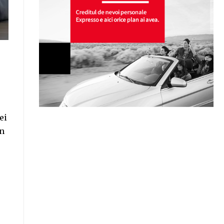
ei
in