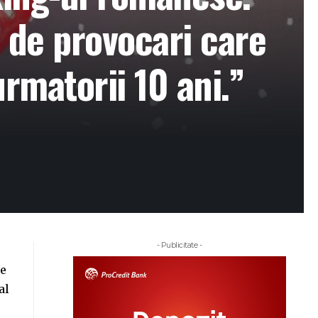
 de provocari care
urmatorii 10 ani.”
- Publicitate -
ne
al