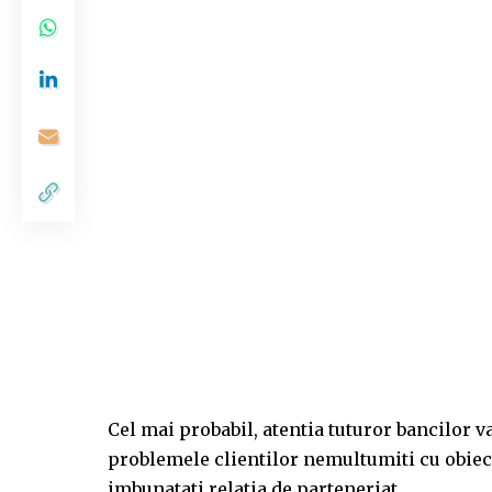
Cel mai probabil, atentia tuturor bancilor va
problemele clientilor nemultumiti cu obiecti
imbunatati relatia de parteneriat.