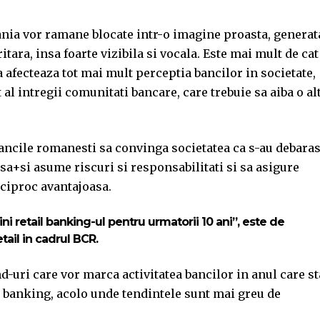
nia vor ramane blocate intr-o imagine proasta, generat
tara, insa foarte vizibila si vocala. Este mai mult de cat
 afecteaza tot mai mult perceptia bancilor in societate,
t al intregii comunitati bancare, care trebuie sa aiba o al
 bancile romanesti sa convinga societatea ca s-au debara
sa+si asume riscuri si responsabilitati si sa asigure
reciproc avantajoasa.
ni retail banking-ul pentru urmatorii 10 ani”, este de
ail in cadrul BCR.
nd-uri care vor marca activitatea bancilor in anul care st
il banking, acolo unde tendintele sunt mai greu de