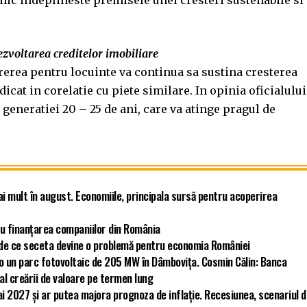
omic indeplineste premisele unei cresteri sustenabile si
ezvoltarea creditelor imobiliare
ererea pentru locuinte va continua sa sustina cresterea
dicat in corelatie cu piete similare. In opinia oficialului
 generatiei 20 – 25 de ani, care va atinge pragul de
ai mult în august. Economiile, principala sursă pentru acoperirea
u finanțarea companiilor din România
ă de ce seceta devine o problemă pentru economia României
ro un parc fotovoltaic de 205 MW în Dâmbovița. Cosmin Călin: Banca
 al creării de valoare pe termen lung
i 2027 și ar putea majora prognoza de inflație. Recesiunea, scenariul 