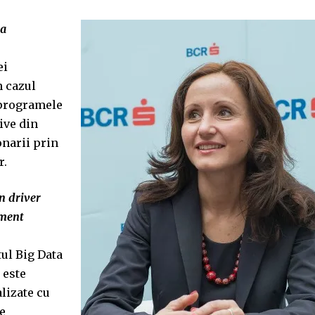
 a
ei
n cazul
, programele
ive din
onarii prin
r.
n driver
ament
ul Big Data
 este
alizate cu
e