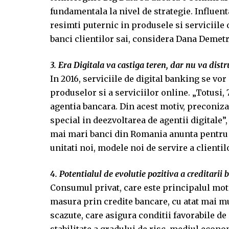
fundamentala la nivel de strategie. Influent
resimti puternic in produsele si serviciile 
banci clientilor sai, considera Dana Demetr
3. Era Digitala va castiga teren, dar nu va dis
In 2016, serviciile de digital banking se vo
produselor si a serviciilor online. „Totusi
agentia bancara. Din acest motiv, preconizam
special in deezvoltarea de agentii digitale”,
mai mari banci din Romania anunta pentru 20
unitati noi, modele noi de servire a clienti
4. Potentialul de evolutie pozitiva a creditari
Consumul privat, care este principalul moto
masura prin credite bancare, cu atat mai mu
scazute, care asigura conditii favorabile d