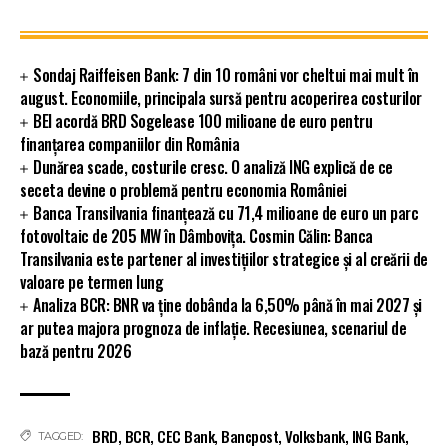
Sondaj Raiffeisen Bank: 7 din 10 români vor cheltui mai mult în
august. Economiile, principala sursă pentru acoperirea costurilor
BEI acordă BRD Sogelease 100 milioane de euro pentru
finanțarea companiilor din România
Dunărea scade, costurile cresc. O analiză ING explică de ce
seceta devine o problemă pentru economia României
Banca Transilvania finanțează cu 71,4 milioane de euro un parc
fotovoltaic de 205 MW în Dâmbovița. Cosmin Călin: Banca
Transilvania este partener al investițiilor strategice și al creării de
valoare pe termen lung
Analiza BCR: BNR va ține dobânda la 6,50% până în mai 2027 și
ar putea majora prognoza de inflație. Recesiunea, scenariul de
bază pentru 2026
BRD
,
BCR
,
CEC Bank
,
Bancpost
,
Volksbank
,
ING Bank
,
TAGGED: