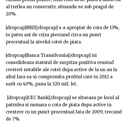
al treilea an consecutiv, situandu-se sub pragul de
20%.
[dropcap]BRD[/dropcap] s-a apropiat de cota de 13%,
in patru ani de criza pierzand circa un punct
procentual la nivelul cotei de piata.
[dropcap]Banca Transilvania[/dropcap] isi
consolideaza statutul de surpriza pozitiva reusind
cresteri notabile ale cotei dupa active de la un an la
altul fara sa-si compromita profitul care in 2012 a
sarit cu 40%, pana la 320 mil. lei.
[dropcap]CEC Bank[/dropcap] se situeaza pe locul al
patrulea si numara o cota de piata dupa active in
crestere cu un punct procentual fata de 2009, trecand
de 7%.