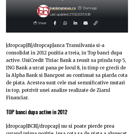
bankingnews.ro
13 ani ago
Last updated: 27/02/2013 9:38
Share
[dropcap]B[/dropcap]anca Transilvania si-a
consolidat in 2012 pozitia a treia, in Top banci dupa
active. UniCredit Tiriac Bank a reusit sa prinda top 5,
ING Bank a urcat pana pe locul 8, in timp ce grecii de
la Alpha Bank si Bancpost au continuat sa piarda cota
de piata. Acestea sunt cele mai semnificative mutari
in top, potrivit unei analize realizate de Ziarul
Financiar.
TOP banci dupa active in 2012
[dropcap]BCR[/dropcap] nu-si poate pierde prea
curand prima pozitie, insa cota sa de piata a alunecat