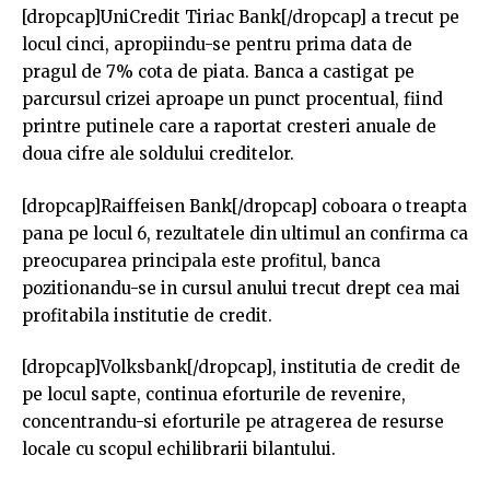
[dropcap]UniCredit Tiriac Bank[/dropcap] a trecut pe
locul cinci, apropiindu-se pentru prima data de
pragul de 7% cota de piata. Banca a castigat pe
parcursul crizei aproape un punct procentual, fiind
printre putinele care a raportat cresteri anuale de
doua cifre ale soldului creditelor.
[dropcap]Raiffeisen Bank[/dropcap] coboara o treapta
pana pe locul 6, rezultatele din ultimul an confirma ca
preocuparea principala este profitul, banca
pozitionandu-se in cursul anului trecut drept cea mai
profitabila institutie de credit.
[dropcap]Volksbank[/dropcap], institutia de credit de
pe locul sapte, continua eforturile de revenire,
concentrandu-si eforturile pe atragerea de resurse
locale cu scopul echilibrarii bilantului.