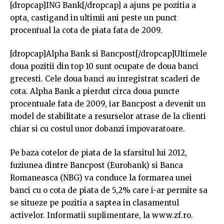
[dropcap]ING Bank[/dropcap] a ajuns pe pozitia a
opta, castigand in ultimii ani peste un punct
procentual la cota de piata fata de 2009.
[dropcap]Alpha Bank si Bancpost[/dropcap]Ultimele
doua pozitii din top 10 sunt ocupate de doua banci
grecesti. Cele doua banci au inregistrat scaderi de
cota. Alpha Bank a pierdut circa doua puncte
procentuale fata de 2009, iar Bancpost a devenit un
model de stabilitate a resurselor atrase de la clienti
chiar si cu costul unor dobanzi impovaratoare.
Pe baza cotelor de piata de la sfarsitul lui 2012,
fuziunea dintre Bancpost (Eurobank) si Banca
Romaneasca (NBG) va conduce la formarea unei
banci cu o cota de piata de 5,2% care i-ar permite sa
se situeze pe pozitia a saptea in clasamentul
activelor. Informatii suplimentare, la www.zf.ro.