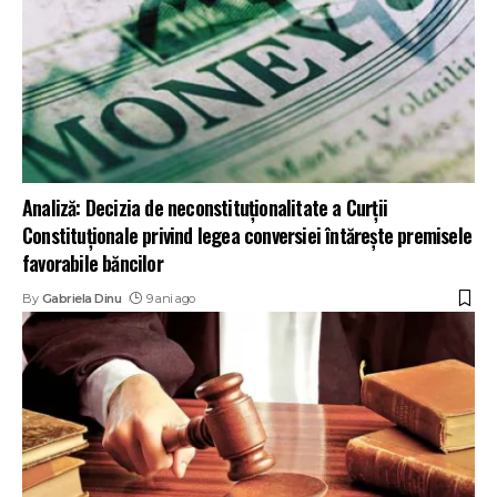
Analiză: Decizia de neconstituționalitate a Curții
Constituționale privind legea conversiei întărește premisele
favorabile băncilor
By
Gabriela Dinu
9 ani ago