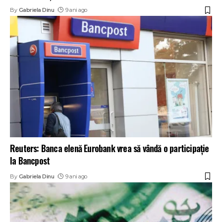
By
Gabriela Dinu
9 ani ago
Reuters: Banca elenă Eurobank vrea să vândă o participaţie
la Bancpost
By
Gabriela Dinu
9 ani ago