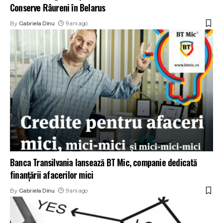
Conserve Râureni în Belarus
By
Gabriela Dinu
9 ani ago
Banca Transilvania lansează BT Mic, companie dedicată
finanțării afacerilor mici
By
Gabriela Dinu
9 ani ago