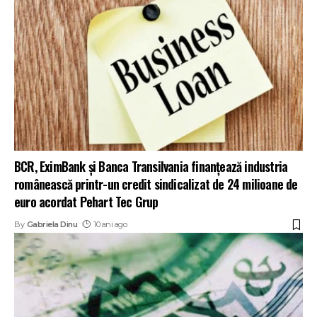
BCR, EximBank și Banca Transilvania finanțează industria
românească printr-un credit sindicalizat de 24 milioane de
euro acordat Pehart Tec Grup
By
Gabriela Dinu
10 ani ago