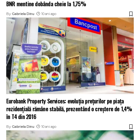
BNR mentine dobânda cheie la 1,75%
By
Gabriela Dinu
10 ani ago
Eurobank Property Services: evoluţia preţurilor pe piaţa
rezidenţială rămâne stabilă, prezentând o creştere de 1,4%
în T4 din 2016
By
Gabriela Dinu
10 ani ago