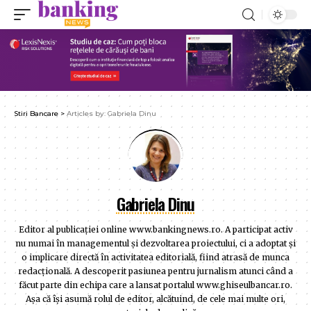
Stiri Bancare
>
Articles by: Gabriela Dinu
Gabriela Dinu
Editor al publicaţiei online www.bankingnews.ro. A participat activ
nu numai în managementul şi dezvoltarea proiectului, ci a adoptat şi
o implicare directă în activitatea editorială, fiind atrasă de munca
redacţională. A descoperit pasiunea pentru jurnalism atunci când a
făcut parte din echipa care a lansat portalul www.ghiseulbancar.ro.
Așa că îşi asumă rolul de editor, alcătuind, de cele mai multe ori,