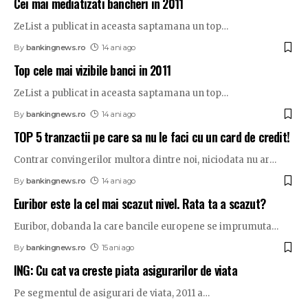
Cei mai mediatizati bancheri in 2011
ZeList a publicat in aceasta saptamana un top
…
By
bankingnews.ro
14 ani ago
Top cele mai vizibile banci in 2011
ZeList a publicat in aceasta saptamana un top
…
By
bankingnews.ro
14 ani ago
TOP 5 tranzactii pe care sa nu le faci cu un card de credit!
Contrar convingerilor multora dintre noi, niciodata nu ar
…
By
bankingnews.ro
14 ani ago
Euribor este la cel mai scazut nivel. Rata ta a scazut?
Euribor, dobanda la care bancile europene se imprumuta
…
By
bankingnews.ro
15 ani ago
ING: Cu cat va creste piata asigurarilor de viata
Pe segmentul de asigurari de viata, 2011 a
…