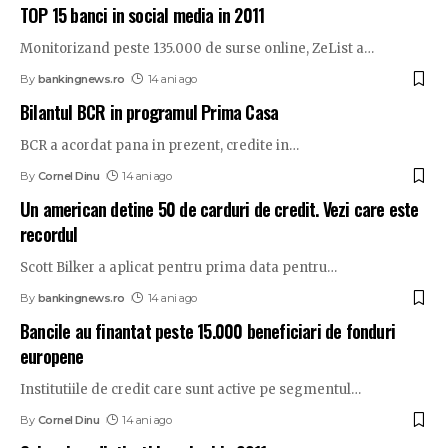
TOP 15 banci in social media in 2011
Monitorizand peste 135.000 de surse online, ZeList a
…
By
bankingnews.ro
14 ani ago
Bilantul BCR in programul Prima Casa
BCR a acordat pana in prezent, credite in
…
By
Cornel Dinu
14 ani ago
Un american detine 50 de carduri de credit. Vezi care este
recordul
Scott Bilker a aplicat pentru prima data pentru
…
By
bankingnews.ro
14 ani ago
Bancile au finantat peste 15.000 beneficiari de fonduri
europene
Institutiile de credit care sunt active pe segmentul
…
By
Cornel Dinu
14 ani ago