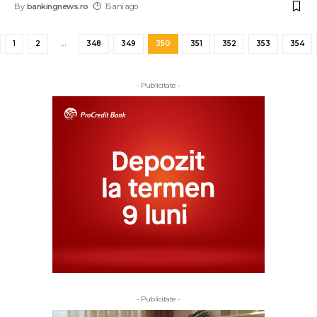
By
bankingnews.ro
15 ani ago
1
2
…
348
349
350
351
352
353
354
- Publicitate -
- Publicitate -