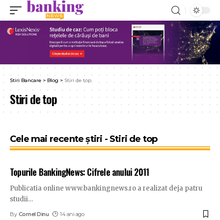
Stiri Bancare
>
Blog
>
Stiri de top
Stiri de top
Cele mai recente știri - Stiri de top
Topurile BankingNews: Cifrele anului 2011
Publicatia online www.bankingnews.ro a realizat deja patru
studii
…
By
Cornel Dinu
14 ani ago