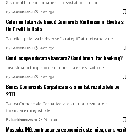
Sistemul bancar romanesc a rezistat inca un an
…
By
Gabriela Dinu
14 ani ago
Cele mai futuriste banci! Cum arata Raiffeisen in Elvetia si
UniCredit in Italia
Bancile apeleaza la diverse "strategii" atunci cand vine
…
By
Gabriela Dinu
14 ani ago
Cand incepe educatia bancara? Cand tinerii fac banking?
Investitia in timp sau economisirea este vazuta de
…
By
Gabriela Dinu
14 ani ago
Banca Comerciala Carpatica si-a anuntat rezultatele pe
2011
Banca Comerciala Carpatica si-a anuntat rezultatele
financiare inregistrate
…
By
bankingnews.ro
14 ani ago
Muscalu, ING:contractarea economiei este mica, dar a venit