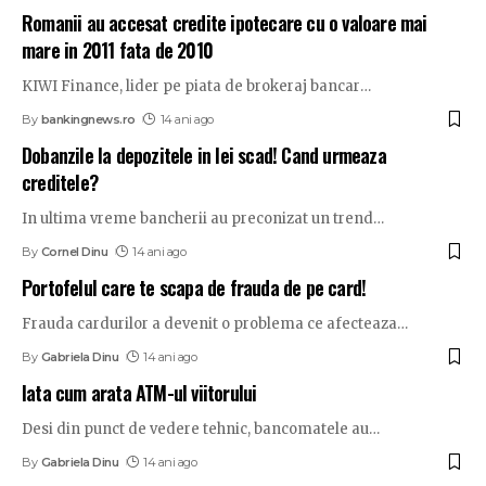
Romanii au accesat credite ipotecare cu o valoare mai
mare in 2011 fata de 2010
KIWI Finance, lider pe piata de brokeraj bancar
…
By
bankingnews.ro
14 ani ago
Dobanzile la depozitele in lei scad! Cand urmeaza
creditele?
In ultima vreme bancherii au preconizat un trend
…
By
Cornel Dinu
14 ani ago
Portofelul care te scapa de frauda de pe card!
Frauda cardurilor a devenit o problema ce afecteaza
…
By
Gabriela Dinu
14 ani ago
Iata cum arata ATM-ul viitorului
Desi din punct de vedere tehnic, bancomatele au
…
By
Gabriela Dinu
14 ani ago