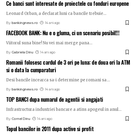
Ce banci sunt interesate de proiectele cu fonduri europene
Leonard Orban, a declarat luni ca bancile trebuie
…
By
bankingnews.ro
14 ani ago
FACEBOOK BANK: Nu e o gluma, ci un scenariu posibil!!!
Viitorul suna bine! Nu vei mai merge pana
…
By
Gabriela Dinu
14 ani ago
Romanii folosesc cardul de 3 ori pe luna: de doua ori la ATM
si o data la cumparaturi
Desi bancile incearca sa-i determine pe romani sa
…
By
bankingnews.ro
14 ani ago
TOP BANCI dupa numarul de agentii si angajati
Infrastructura industriei bancare a atins apogeul in anul
…
By
Cornel Dinu
14 ani ago
Topul bancilor in 2011 dupa active si profit