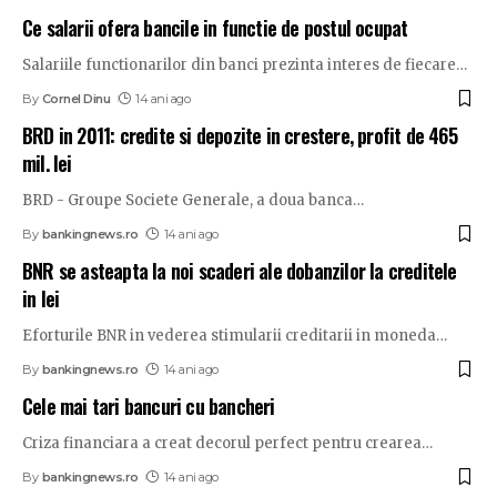
Ce salarii ofera bancile in functie de postul ocupat
Salariile functionarilor din banci prezinta interes de fiecare
…
By
Cornel Dinu
14 ani ago
BRD in 2011: credite si depozite in crestere, profit de 465
mil. lei
BRD - Groupe Societe Generale, a doua banca
…
By
bankingnews.ro
14 ani ago
BNR se asteapta la noi scaderi ale dobanzilor la creditele
in lei
Eforturile BNR in vederea stimularii creditarii in moneda
…
By
bankingnews.ro
14 ani ago
Cele mai tari bancuri cu bancheri
Criza financiara a creat decorul perfect pentru crearea
…
By
bankingnews.ro
14 ani ago