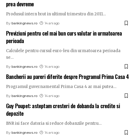
prea devreme
Produsul intern brut in ultimul trimestru din 2011
…
By
bankingnews.ro
14 ani ago
Previziuni pentru cel mai bun curs valutar in urmatoarea
perioada
Calculele pentru cursul euro-leu din urmatoarea perioada
se
…
By
bankingnews.ro
14 ani ago
Bancherii au pareri diferite despre Programul Prima Casa 4
Programul guvernamental Prima Casa 4 ar mai putea
…
By
bankingnews.ro
14 ani ago
Guy Poupet: asteptam cresteri de dobanda la credite si
depozite
BNR isi face datoria si reduce dobanzile pentru
…
By
bankingnews.ro
14 ani ago