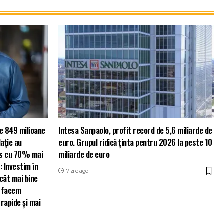
e 849 milioane
Intesa Sanpaolo, profit record de 5,6 miliarde de
lație au
euro. Grupul ridică ținta pentru 2026 la peste 10
as cu 70% mai
miliarde de euro
: Investim în
7 zile ago
cât mai bine
și facem
 rapide și mai