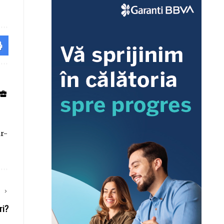
ar-
E
ri?