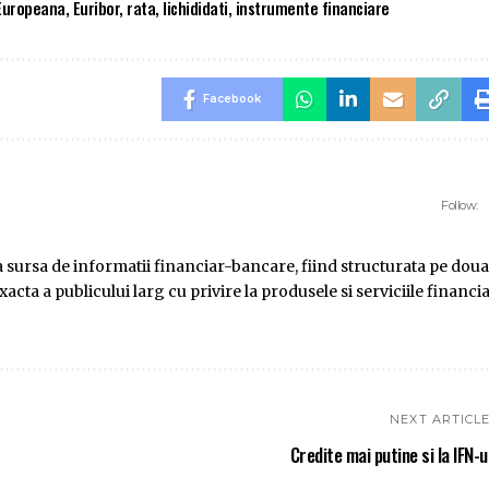
Europeana
,
Euribor
,
rata
,
lichididati
,
instrumente financiare
Facebook
Follow:
ursa de informatii financiar-bancare, fiind structurata pe doua
ta a publicului larg cu privire la produsele si serviciile financi
NEXT ARTICL
Credite mai putine si la IFN-u