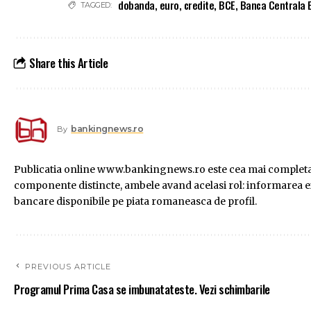
dobanda
,
euro
,
credite
,
BCE
,
Banca Centrala 
TAGGED:
Share this Article
bankingnews.ro
By
Publicatia online www.bankingnews.ro este cea mai completa s
componente distincte, ambele avand acelasi rol: informarea exac
bancare disponibile pe piata romaneasca de profil.
PREVIOUS ARTICLE
Programul Prima Casa se imbunatateste. Vezi schimbarile