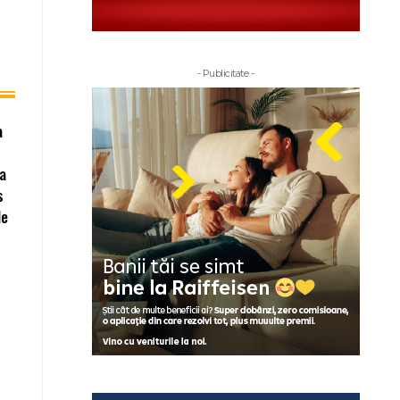
- Publicitate -
a
da
s
le