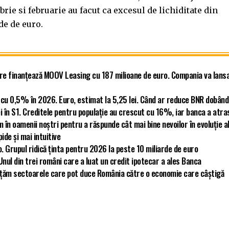
rie si februarie au facut ca excesul de lichiditate din
de de euro.
re finanțează MOOV Leasing cu 187 milioane de euro. Compania va lans
cu 0,5% în 2026. Euro, estimat la 5,25 lei. Când ar reduce BNR dobân
i în S1. Creditele pentru populație au crescut cu 16%, iar banca a atra
în oamenii noștri pentru a răspunde cât mai bine nevoilor în evoluție a
ide și mai intuitive
o. Grupul ridică ținta pentru 2026 la peste 10 miliarde de euro
 Unul din trei români care a luat un credit ipotecar a ales Banca
țăm sectoarele care pot duce România către o economie care câștigă