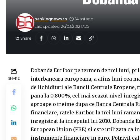
bankingnews.ro
14 ani ago
Last updated: 26/03/2012 17:25
Share
Dobanda Euribor pe termen de trei luni, pri
interbancara europeana, a atins luni cea mai
SHARE
de lichiditati ale Bancii Centrale Eropene, t
pana la 0,800%, cel mai scazut nivel inregis
aproape o treime dupa ce Banca Centrala Eu
financiare, ratele Euribor la trei luni rama
inregistrat la inceputul lui 2010. Dobanda E
European Union (FBE) si este utilizata ca in
instrumente financiare in euro. Potrivit calc