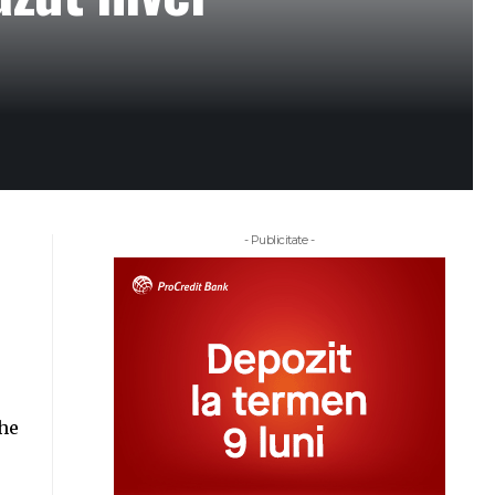
- Publicitate -
e
the