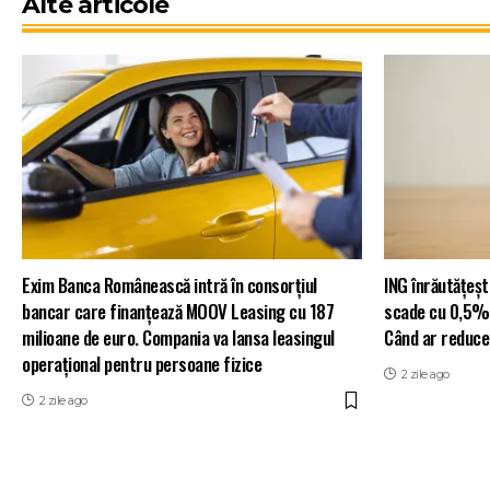
Alte articole
Exim Banca Românească intră în consorțiul
ING înrăutățeș
bancar care finanțează MOOV Leasing cu 187
scade cu 0,5% î
milioane de euro. Compania va lansa leasingul
Când ar reduc
operațional pentru persoane fizice
2 zile ago
2 zile ago