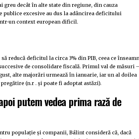
 greu decât în alte state din regiune, din cauza
e publice excesive au dus la adâncirea deficitului
tr-un context european dificil.
 să reducă deficitul la circa 3% din PIB, ceea ce înseam
 succesive de consolidare fiscală. Primul val de măsuri 
ugust, alte majorări urmează în ianuarie, iar un al doilea
pregătire (n.r . și poate fi adoptat astăzi).
 apoi putem vedea prima rază de
entru populație și companii, Bálint consideră că, dacă