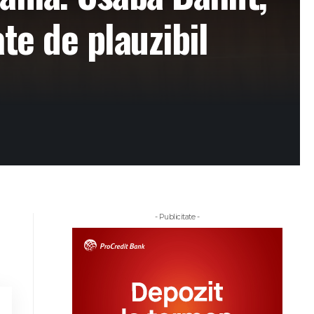
te de plauzibil
- Publicitate -
e