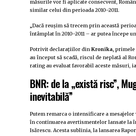
măsurile vor fi aplicate consecvent, Români
similar celui din perioada 2010–2011.
„Dacă reușim să trecem prin această perioad
întâmplat în 2010–2011 – ar putea începe un
Potrivit declarațiilor din
Kronika,
primele 
au început să scadă, riscul de neplată al Ro
rating au evaluat favorabil aceste măsuri, i
BNR: de la „există risc”, Mu
inevitabilă”
Putem remarca o intensificare a mesajelor v
în continuarea avertismentelor lansate la 
Isărescu. Acesta sublinia, la lansarea Rapor