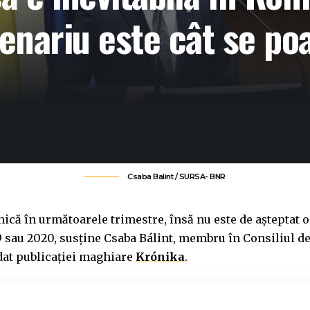
nariu este cât se poa
Csaba Balint / SURSA- BNR
că în următoarele trimestre, însă nu este de așteptat o
sau 2020, susține Csaba Bálint, membru în Consiliul d
rdat publicației maghiare
Krónika
.