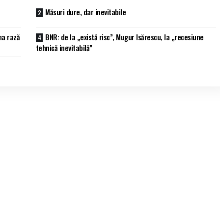
Măsuri dure, dar inevitabile
ma rază
BNR: de la „există risc”, Mugur Isărescu, la „recesiune
tehnică inevitabilă”