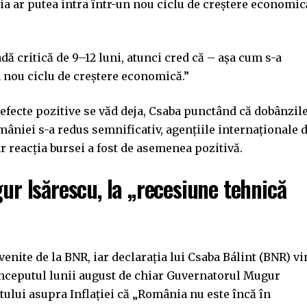
a ar putea intra într-un nou ciclu de creștere economic
ă critică de 9–12 luni, atunci cred că – așa cum s-a
 nou ciclu de creștere economică.”
efecte pozitive se văd deja, Csaba punctând că dobânzil
mâniei s-a redus semnificativ, agențiile internaționale 
ar reacția bursei a fost de asemenea pozitivă.
gur Isărescu, la „recesiune tehnică
enite de la BNR, iar declarația lui Csaba Bálint (BNR) vi
începutul lunii august de chiar Guvernatorul Mugur
tului asupra Inflației că „România nu este încă în