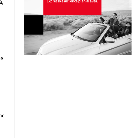
ă,
e
de
ne