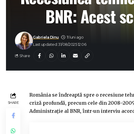
BNR: Acest sce
Gabriela Dinu
11 luni ago
Last updated: 31/08/2025 12:06
Share
România se îndreaptă spre o recesiune tehni
criză profundă, precum cele din 2008–2009 
SHARE
Administrație al BNR, într-un interviu aco