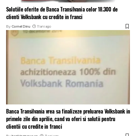
Solutiile oferite de Banca Transilvania celor 18.300 de
clienti Volksbank cu credite in franci
By
Cornel Dinu
11 ani ago
Banca Transilvania vrea sa finalizeze preluarea Volksbank in
primele zile din aprilie, cand va oferi si solutii pentru
clientii cu credite in franci
By
bankingnews.ro
11 ani ago