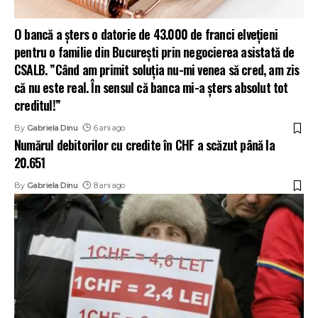
O bancă a șters o datorie de 43.000 de franci elvețieni
pentru o familie din București prin negocierea asistată de
CSALB. ”Când am primit soluția nu-mi venea să cred, am zis
că nu este real. În sensul că banca mi-a șters absolut tot
creditul!”
By
Gabriela Dinu
6 ani ago
Numărul debitorilor cu credite în CHF a scăzut până la
20.651
By
Gabriela Dinu
8 ani ago