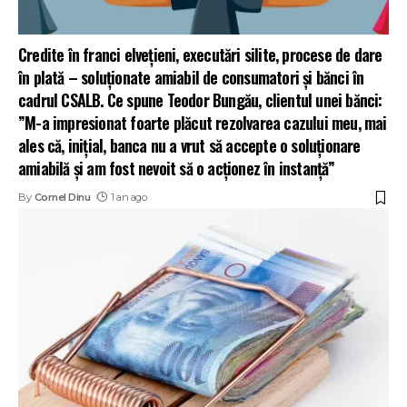
Credite în franci elvețieni, executări silite, procese de dare
în plată – soluționate amiabil de consumatori și bănci în
cadrul CSALB. Ce spune Teodor Bungău, clientul unei bănci:
”M-a impresionat foarte plăcut rezolvarea cazului meu, mai
ales că, inițial, banca nu a vrut să accepte o soluționare
amiabilă și am fost nevoit să o acționez în instanță”
By
Cornel Dinu
1 an ago