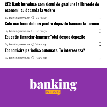
CEC Bank introduce comisionul de gestiune la libretele de
economii cu dobanda la vedere
By
bankingnews.ro
13 ani ago
Cele mai bune dobanzi pentru depozite bancare la termen
By
bankingnews.ro
13 ani ago
Educatie financiar-bancara:Totul despre depozite
By
bankingnews.ro
14 ani ago
Economisire periodica automata. Te intereseaza?
By
bankingnews.ro
14 ani ago