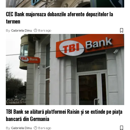
CEC Bank majoreaza dobanzile aferente depozitelor la
termen
By
Gabriela Dinu
8 ani ago
TBI Bank se alătură platformei Raisin și se extinde pe piața
bancară din Germania
By
Gabriela Dinu
8 ani ago