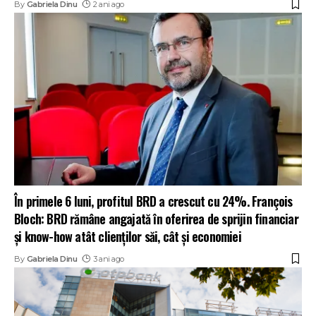
By
Gabriela Dinu
2 ani ago
În primele 6 luni, profitul BRD a crescut cu 24%. François
Bloch: BRD rămâne angajată în oferirea de sprijin financiar
și know-how atât clienților săi, cât și economiei
By
Gabriela Dinu
3 ani ago