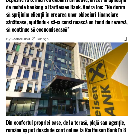
de mobile banking a Raiffeisen Bank. Andra Ion: ”Ne dorim
să sprijinim clienții în crearea unor obiceiuri financiare
sănătoase, ajutându-i să-și construiască un fond de rezervă,
să continue să economisească”
By
Cornel Dinu
1 an ago
Din confortul propriei case, de la terasă, plajă sau agenție,
românii își pot deschide cont online la Raiffeisen Bank în 8