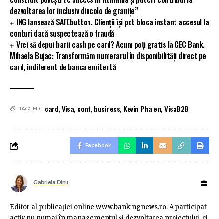
dezvoltarea lor inclusiv dincolo de granițe”
ING lansează SAFEbutton. Clienții își pot bloca instant accesul la
conturi dacă suspectează o fraudă
Vrei să depui banii cash pe card? Acum poți gratis la CEC Bank.
Mihaela Bujac: Transformăm numerarul în disponibilități direct pe
card, indiferent de banca emitentă
card
,
Visa
,
cont
,
business
,
Kevin Phalen
,
VisaB2B
TAGGED:
Facebook
Gabriela Dinu
Editor al publicaţiei online www.bankingnews.ro. A participat
activ nu numai în managementul şi dezvoltarea proiectului, ci