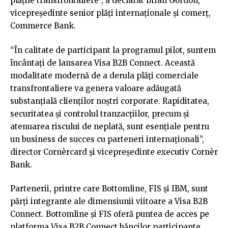
plățile transfrontaliere”, a declarat Brian Gordon,
vicepreședinte senior plăți internaționale și comerț,
Commerce Bank.
“În calitate de participant la programul pilot, suntem
încântați de lansarea Visa B2B Connect. Această
modalitate modernă de a derula plăți comerciale
transfrontaliere va genera valoare adăugată
substanțială clienților noștri corporate. Rapiditatea,
securitatea și controlul tranzacțiilor, precum și
atenuarea riscului de neplată, sunt esențiale pentru
un business de succes cu parteneri internaționali”,
director Cornèrcard și vicepreședinte executiv Cornèr
Bank.
Partenerii, printre care Bottomline, FIS și IBM, sunt
părți integrante ale dimensiunii viitoare a Visa B2B
Connect. Bottomline și FIS oferă puntea de acces pe
platforma Visa B2B Connect băncilor participante.