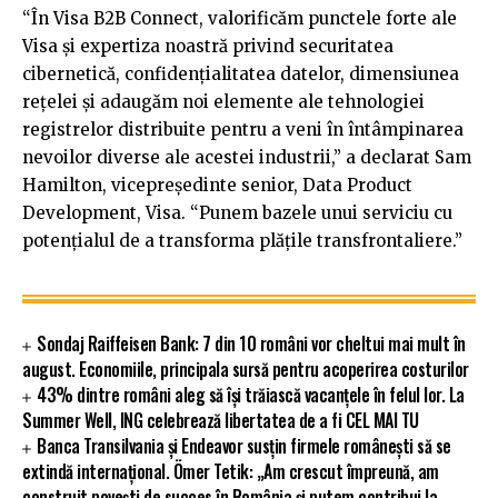
“În Visa B2B Connect, valorificăm punctele forte ale
Visa și expertiza noastră privind securitatea
cibernetică, confidențialitatea datelor, dimensiunea
rețelei și adaugăm noi elemente ale tehnologiei
registrelor distribuite pentru a veni în întâmpinarea
nevoilor diverse ale acestei industrii,” a declarat Sam
Hamilton, vicepreședinte senior, Data Product
Development, Visa. “Punem bazele unui serviciu cu
potențialul de a transforma plățile transfrontaliere.”
Sondaj Raiffeisen Bank: 7 din 10 români vor cheltui mai mult în
august. Economiile, principala sursă pentru acoperirea costurilor
43% dintre români aleg să își trăiască vacanțele în felul lor. La
Summer Well, ING celebrează libertatea de a fi CEL MAI TU
Banca Transilvania și Endeavor susțin firmele românești să se
extindă internațional. Ömer Tetik: „Am crescut împreună, am
construit povești de succes în România și putem contribui la