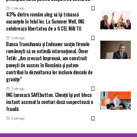
2 zile ago
43% dintre români aleg să își trăiască
vacanțele în felul lor. La Summer Well, ING
celebrează libertatea de a fi CEL MAI TU
3 zile ago
Banca Transilvania și Endeavor susțin firmele
românești să se extindă internațional. Ömer
Tetik: „Am crescut împreună, am construit
povești de succes în România și putem
contribui la dezvoltarea lor inclusiv dincolo de
granițe”
3 zile ago
ING lansează SAFEbutton. Clienții își pot bloca
instant accesul la conturi dacă suspectează o
fraudă
3 zile ago