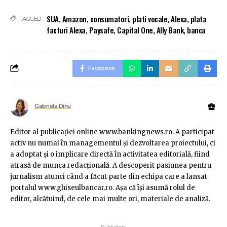
SUA
,
Amazon
,
consumatori
,
plati vocale
,
Alexa
,
plata
TAGGED:
facturi Alexa
,
Paysafe
,
Capital One
,
Ally Bank
,
banca
Facebook
Gabriela Dinu
Editor al publicaţiei online www.bankingnews.ro. A participat
activ nu numai în managementul şi dezvoltarea proiectului, ci
a adoptat şi o implicare directă în activitatea editorială, fiind
atrasă de munca redacţională. A descoperit pasiunea pentru
jurnalism atunci când a făcut parte din echipa care a lansat
portalul www.ghiseulbancar.ro. Așa că îşi asumă rolul de
editor, alcătuind, de cele mai multe ori, materiale de analiză.