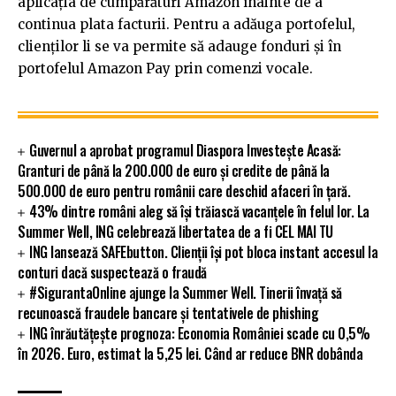
aplicația de cumpărături Amazon înainte de a
continua plata facturii. Pentru a adăuga portofelul,
clienților li se va permite să adauge fonduri și în
portofelul Amazon Pay prin comenzi vocale.
Guvernul a aprobat programul Diaspora Investește Acasă:
Granturi de până la 200.000 de euro și credite de până la
500.000 de euro pentru românii care deschid afaceri în țară.
43% dintre români aleg să își trăiască vacanțele în felul lor. La
Summer Well, ING celebrează libertatea de a fi CEL MAI TU
ING lansează SAFEbutton. Clienții își pot bloca instant accesul la
conturi dacă suspectează o fraudă
#SigurantaOnline ajunge la Summer Well. Tinerii învață să
recunoască fraudele bancare și tentativele de phishing
ING înrăutățește prognoza: Economia României scade cu 0,5%
în 2026. Euro, estimat la 5,25 lei. Când ar reduce BNR dobânda