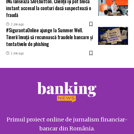
ING lansează SAFEbutton. Clienții își pot bloca
instant accesul la conturi dacă suspectează o
fraudă
2 zile ago
#SigurantaOnline ajunge la Summer Well.
Tinerii învață să recunoască fraudele bancare și
tentativele de phishing
2 zile ago
Primul proiect online de jurnalism financiar-
bancar din România.