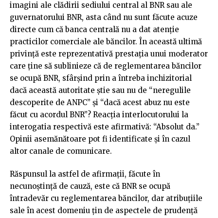
imagini ale clădirii sediului central al BNR sau ale
guvernatorului BNR, asta când nu sunt făcute acuze
directe cum că banca centrală nu a dat atenție
practicilor comerciale ale băncilor. În această ultimă
privință este reprezentativă prestația unui moderator
care ține să sublinieze că de reglementarea băncilor
se ocupă BNR, sfârșind prin a întreba inchizitorial
dacă această autoritate știe sau nu de “neregulile
descoperite de ANPC” și “dacă acest abuz nu este
făcut cu acordul BNR”? Reacția interlocutorului la
interogatia respectivă este afirmativă: “Absolut da.”
Opinii asemănătoare pot fi identificate și în cazul
altor canale de comunicare.
Răspunsul la astfel de afirmații, făcute în
necunoștință de cauză, este că BNR se ocupă
întradevăr cu reglementarea băncilor, dar atribuțiile
sale în acest domeniu țin de aspectele de prudență