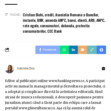
Cristian Bichi
,
credit
,
Asociatia Romana a Bancilor
,
TAGGED:
instante
,
BNR
,
amenda ANPC
,
banci
,
clienti
,
ARB
,
ANPC
,
rate egale
,
consumatori
,
dobanda
,
protectia
consumatorilor
,
CEC Bank
Facebook
Gabriela Dinu
Editor al publicaţiei online www.bankingnews.ro. A participat
activ nu numai în managementul şi dezvoltarea proiectului, ci
a adoptat şi o implicare directă în activitatea editorială, fiind
atrasă de munca redacţională. A descoperit pasiunea pentru
jurnalism atunci când a făcut parte din echipa care a lansat
portalul www.ghiseulbancar.ro. Așa că îşi asumă rolul de