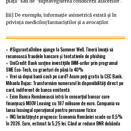
piață“ sau de “supravegherea conducerii afacerilor”.
[iii] De exemplu, informație asimetrică există și în
privința medicilor/farmaciștilor și a avocaților.
#SigurantaOnline ajunge la Summer Well. Tinerii învață să
recunoască fraudele bancare și tentativele de phishing
UniCredit Bank susține investițiile IMM-urilor prin programul
SME Eco-Tech, cu granturi de până la 40%
Vrei să depui banii cash pe card? Acum poți gratis la CEC Bank.
Mihaela Bujac: Transformăm numerarul în disponibilități direct pe
card, indiferent de banca emitentă
Exim Banca Românească intră în consorțiul bancar care
finanțează MOOV Leasing cu 187 milioane de euro. Compania va
lansa leasingul operațional pentru persoane fizice
ING înrăutățește prognoza: Economia României scade cu 0,5%
în 2026. Euro, estimat la 5,25 lei. Când ar reduce BNR dobânda