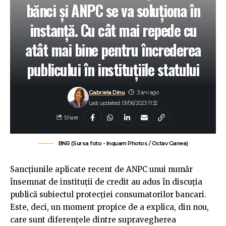
bănci și ANPC se va soluționa în
instanță. Cu cât mai repede cu
atât mai bine pentru încrederea
publicului în instituțiile statului
Gabriela Dinu
3 ani ago
Last updated: 01/06/2023 11:32
Share
BNR (Sursa foto - Inquam Photos / Octav Ganea)
Sancțiunile aplicate recent de ANPC unui număr
însemnat de instituții de credit au adus în discuția
publică subiectul protecției consumatorilor bancari.
Este, deci, un moment propice de a explica, din nou,
care sunt diferențele dintre supravegherea