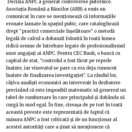
Decizia ANPC a generat controverse puternice.
Asociația Română a Băncilor (ARB) a emis un
comunicat în care se menționează că informațiile
eronate lansate în spațiul pubic, care cataloghează
drept “practici comerciale înșelătoare” o metodă
legală de calcul a dobanzii folosită în toată lumea
ridică semne de întrebare legate de profesionalismul
unor angajați ai ANPC. Pentru CEC Bank, o bancă cu
capital de stat, “controlul a fost făcut pe repede
înainte, iar vinovatul se pare ca era deja cunoscut
înainte de finalizarea investigației”. La rândul lor,
câțiva analiști economici au intervenit în dezbatere
precizând că este imposibil matematic să generezi un
tabel de rambursare în care principalul și dobânda să
curgă în mod egal. În fine, cireașa de pe tort în toată
această poveste este reprezentată de faptul că
măsura ANPC a fost criticată și de un funcționar al
acestei autorități care a ținut să menționeze că