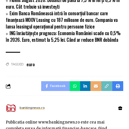
Fidelis august 2026: Dobânzi de până la 7,5% în lei și 6,3% în
euro. Cât trebuie să investești
Exim Banca Românească intră în consorțiul bancar care
finanțează MOOV Leasing cu 187 milioane de euro. Compania va
lansa leasingul operațional pentru persoane fizice
ING înrăutățește prognoza: Economia României scade cu 0,5%
în 2026. Euro, estimat la 5,25 lei. Când ar reduce BNR dobânda
euro
TAGGED:
Facebook
bankingnews.ro
Publicatia online www.bankingnews.ro este cea mai
completa sursa de informatii financiar-bancare, fiind