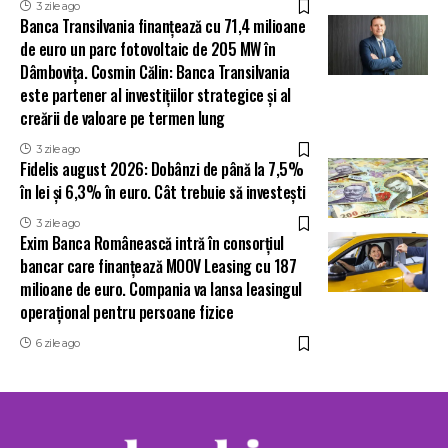
3 zile ago
Banca Transilvania finanțează cu 71,4 milioane
de euro un parc fotovoltaic de 205 MW în
Dâmbovița. Cosmin Călin: Banca Transilvania
este partener al investițiilor strategice și al
creării de valoare pe termen lung
3 zile ago
Fidelis august 2026: Dobânzi de până la 7,5%
în lei și 6,3% în euro. Cât trebuie să investești
3 zile ago
Exim Banca Românească intră în consorțiul
bancar care finanțează MOOV Leasing cu 187
milioane de euro. Compania va lansa leasingul
operațional pentru persoane fizice
6 zile ago