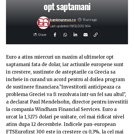
opt saptamani
bankingnews.ro
15 ani ago
Last updated: 09/02/2012 9:04
Share
Euro a atins miercuri un maxim al ultimelor opt
saptamani fata de dolar, iar actiunile europene sunt
in crestere, sustinute de asteptarile ca Grecia sa
incheie in curand un acord pentru al doilea program
de sustinere financiara.”Investitorii anticipeaza ca
problema Greciei va fi rezolvata intr-un fel sau altul”,
a declarat Paul Mendelsohn, director pentru investitii
la compania Windham Financial Services. Euro a
urcat la 1,3275 dolari pe unitate, cel mai ridicat nivel
atins dupa 12 decembrie. Indicele pan-european
FTSEurofirst 300 este in crestere cu 0,3%, la cel mai