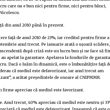
ucru care nu e bun nici pentru firme, nici pentru bănci,
Nicolescu.
nţă din anul 2010 până în prezent.
tere faţă de anul 2010 de 23%, iar creditul pentru firme a
ptembrie anul trecut. Pe ianuarie arată o uşoară scădere,
 ascendentă după criză este un lucru bun şi ne face să fi
 au apelat la garantare. Apelarea la fondurile de garant
ucru. Dacă o luăm în dinamică, este o îmbunătăţire faţă d
erau că mediul este defavorizant, iar anul trecut am
izant”, a arătat preşedintele de onoare al CNIPMMR.
 firme apreciau că mediul este favorizant.
e. Anul trecut, 40% apreciau că mediul este neutru şi 3
reciază că mediul este defavorizant, înseamnă că este o