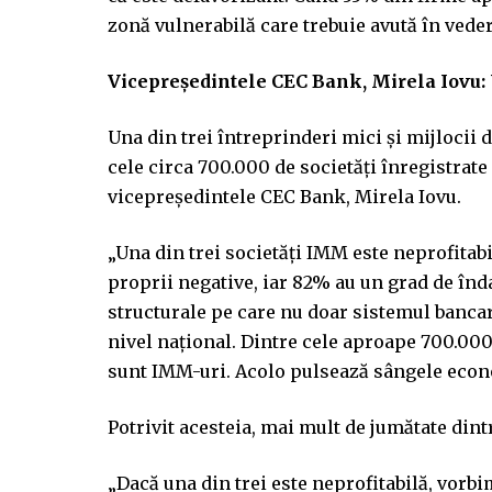
zonă vulnerabilă care trebuie avută în vedere
Vicepreşedintele CEC Bank, Mirela Iovu: 
Una din trei întreprinderi mici şi mijlocii d
cele circa 700.000 de societăţi înregistrat
vicepreşedintele CEC Bank, Mirela Iovu.
„Una din trei societăţi IMM este neprofitab
proprii negative, iar 82% au un grad de în
structurale pe care nu doar sistemul bancar 
nivel naţional. Dintre cele aproape 700.000
sunt IMM-uri. Acolo pulsează sângele econo
Potrivit acesteia, mai mult de jumătate dint
„Dacă una din trei este neprofitabilă, vorbi