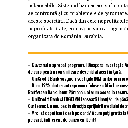
nebancabile. Sistemul bancar are suficientă 
se confruntă şi cu problemele de garantare
aceste societăţi. Dacă din cele neprofitabi
neprofitabilitate, cred că ne vom atinge obie
organizată de România Durabilă.
Guvernul a aprobat programul Diaspora Investește Ac
de euro pentru românii care deschid afaceri în țară.
UniCredit Bank susține investițiile IMM-urilor prin 
Doar 12% dintre antreprenori folosesc AI în busines
Raiffeisen Bank. Ionuț Pătrăhău: oferim acces la resurs
UniCredit Bank și FNGCIMM lansează finanțări de până
Curteanu: Un nou pas în direcția sprijinirii mediului de a
Vrei să depui banii cash pe card? Acum poți gratis la
pe card, indiferent de banca emitentă