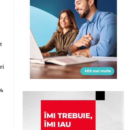
t
ri
e
2%