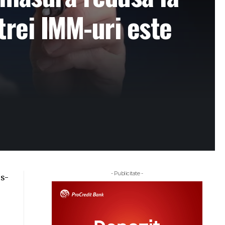
trei IMM-uri este
- Publicitate -
 s-