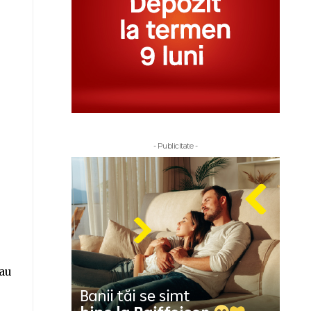
- Publicitate -
-au
e