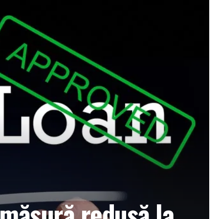
 măsură redusă la