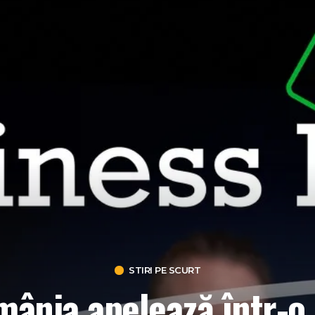
STIRI PE SCURT
mânia apelează într-o