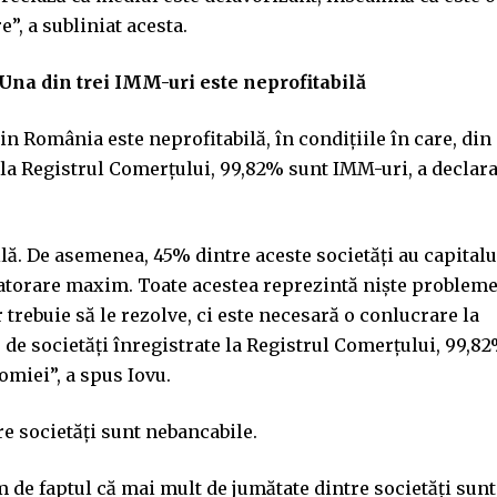
”, a subliniat acesta.
Una din trei IMM-uri este neprofitabilă
in România este neprofitabilă, în condiţiile în care, din
e la Registrul Comerţului, 99,82% sunt IMM-uri, a declara
ilă. De asemenea, 45% dintre aceste societăţi au capitalu
datorare maxim. Toate acestea reprezintă nişte problem
trebuie să le rezolve, ci este necesară o conlucrare la
 de societăţi înregistrate la Registrul Comerţului, 99,8
miei”, a spus Iovu.
re societăţi sunt nebancabile.
m de faptul că mai mult de jumătate dintre societăţi sunt