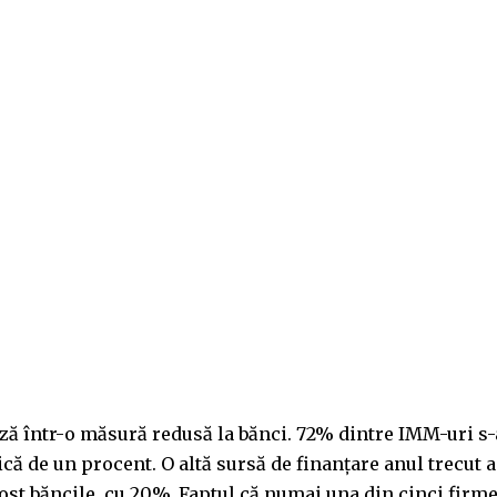
ă într-o măsură redusă la bănci. 72% dintre IMM-uri s
ică de un procent. O altă sursă de finanţare anul trecut a
 fost băncile, cu 20%. Faptul că numai una din cinci firm