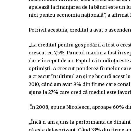
apelează la finanţarea de la bănci este un l
nici pentru economia naţională”, a afirmat 
Potrivit acestuia, creditul a avut o ascende
„La creditul pentru gospodării a fost o creş
crescut cu 7,5%. Punctul maxim a fost în se
dar e început de an. Faptul că tendinţa este
optimişti. A crescut ponderea firmelor care
a crescut în ultimul an şi ne bucură acest l
2010, când am avut 9% din firme care consid
ajuns la 27% care cred că mediul este favor
În 2008, spune Nicolescu, aproape 60% din
„Încă n-am ajuns la performanţa de dinaint
că este defavorizant. Când 33% din firme ap