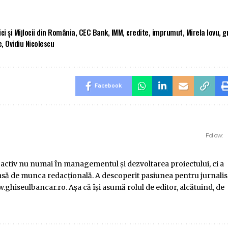
ci şi Mijlocii din România
,
CEC Bank
,
IMM
,
credite
,
imprumut
,
Mirela Iovu
,
g
e
,
Ovidiu Nicolescu
Facebook
Follow:
 activ nu numai în managementul şi dezvoltarea proiectului, ci a
 atrasă de munca redacţională. A descoperit pasiunea pentru jurnali
.ghiseulbancar.ro. Așa că îşi asumă rolul de editor, alcătuind, de