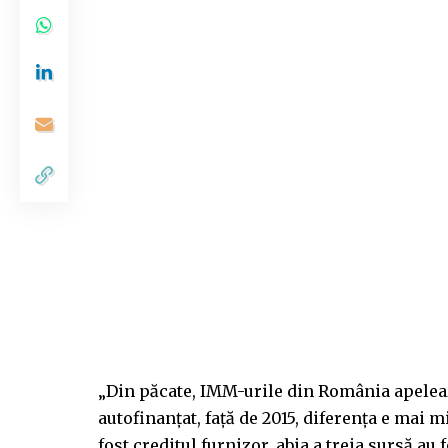
„Din păcate, IMM-urile din România apeleaz
autofinanţat, faţă de 2015, diferenţa e mai m
fost creditul furnizor, abia a treia sursă au