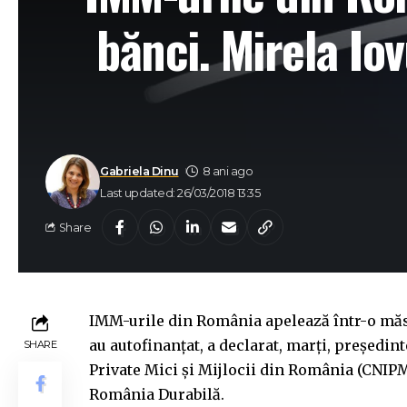
bănci. Mirela Io
Gabriela Dinu
8 ani ago
Last updated: 26/03/2018 13:35
Share
IMM-urile din România apelează într-o măsur
au autofinanţat, a declarat, marţi, preşedin
SHARE
Private Mici şi Mijlocii din România (CNIP
România Durabilă.