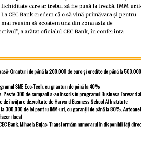
lichiditate care ar trebui să fie pusă la treabă. IMM-uril
. La CEC Bank credem că o să vină primăvara şi pentru
le mai reuşim să scoatem una din zona asta de
ctivul”, a arătat oficialul CEC Bank, în conferinţa
asă: Granturi de până la 200.000 de euro și credite de până la 500.00
programul SME Eco-Tech, cu granturi de până la 40%
s. Peste 300 de companii s-au înscris în programul Business Forward a
e de învățare dezvoltate de Harvard Business School AI Institute
 la 300.000 de lei pentru IMM-uri, cu garanții de până la 80%. Antoane
faceri local
 CEC Bank. Mihaela Bujac: Transformăm numerarul în disponibilități dire