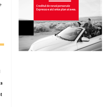
e
0
l
ta
ct