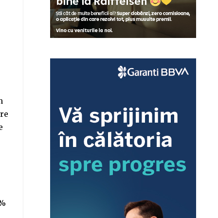
m
are
e
3%