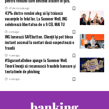
pentru românii care deschid afaceri în țară.
47 de minute ago
43% dintre români aleg să își trăiască
vacanțele în felul lor. La Summer Well, ING
celebrează libertatea de a fi CEL MAI TU
o oră ago
ING lansează SAFEbutton. Clienții își pot bloca
instant accesul la conturi dacă suspectează o
fraudă
4 ore ago
#SigurantaOnline ajunge la Summer Well.
Tinerii învață să recunoască fraudele bancare și
tentativele de phishing
4 ore ago