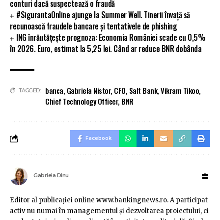
conturi dacă suspectează o fraudă
#SigurantaOnline ajunge la Summer Well. Tinerii învață să
recunoască fraudele bancare și tentativele de phishing
ING înrăutățește prognoza: Economia României scade cu 0,5%
în 2026. Euro, estimat la 5,25 lei. Când ar reduce BNR dobânda
banca
,
Gabriela Nistor
,
CFO
,
Salt Bank
,
Vikram Tikoo
,
TAGGED:
Chief Technology Officer
,
BNR
Facebook
Gabriela Dinu
Editor al publicaţiei online www.bankingnews.ro. A participat
activ nu numai în managementul şi dezvoltarea proiectului, ci