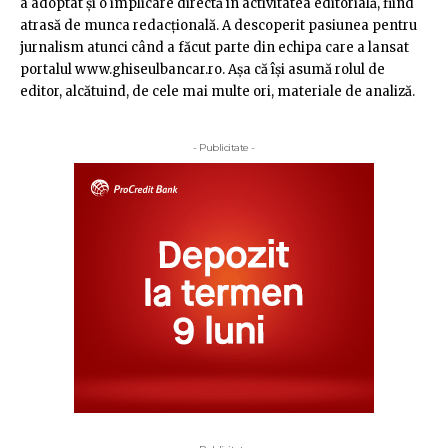
a adoptat şi o implicare directă în activitatea editorială, fiind
atrasă de munca redacţională. A descoperit pasiunea pentru
jurnalism atunci când a făcut parte din echipa care a lansat
portalul www.ghiseulbancar.ro. Așa că îşi asumă rolul de
editor, alcătuind, de cele mai multe ori, materiale de analiză.
- Publicitate -