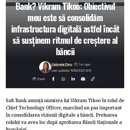
Bank? Vikram Tikoo: Obiectivul
meu este să consolidăm
infrastructura digitală astfel încât
să susținem ritmul de creștere al
băncii
Gabriela Dinu
1 an ago
Last updated: 19/06/2025 16:19
Share
Salt Bank anunță numirea lui Vikram Tikoo în rolul de
Chief Technology Officer, marcând un pas important
în consolidarea viziunii digitale a băncii. Preluarea
rolului va avea loc după aprobarea Băncii Naționale a
României.