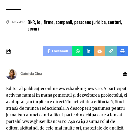
BNR
,
lei
,
firme
,
companii
,
persoane juridice
,
conturi
,
TAGGED:
cecuri
Facebook
Gabriela Dinu
Editor al publicaţiei online www.bankingnews.ro. A participat
activ nu numai în managementul şi dezvoltarea proiectului, ci
a adoptat şi o implicare directă în activitatea editorială, fiind
atrasă de munca redacţională. A descoperit pasiunea pentru
jurnalism atunci când a făcut parte din echipa care a lansat
portalul www.ghiseulbancar.ro. Așa că îşi asumă rolul de
editor, alcătuind, de cele mai multe ori, materiale de analiză.