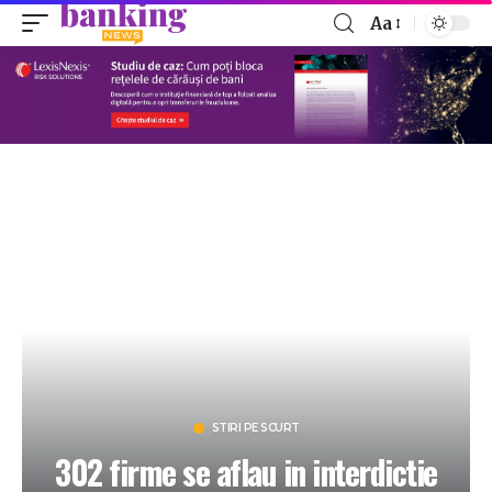
Aa
STIRI PE SCURT
302 firme se aflau in interdictie