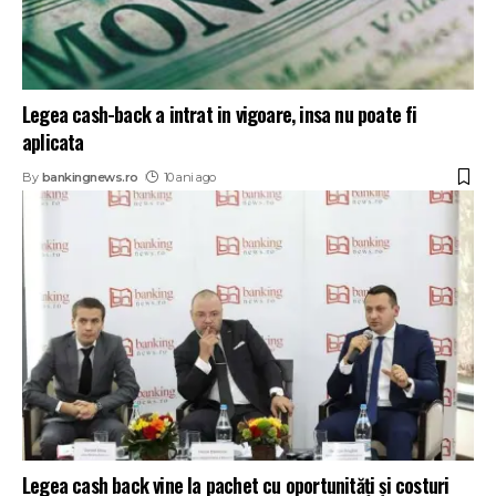
Legea cash-back a intrat in vigoare, insa nu poate fi
aplicata
By
bankingnews.ro
10 ani ago
Legea cash back vine la pachet cu oportunităţi şi costuri