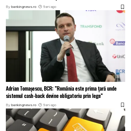
By
bankingnews.ro
9 ani ago
Adrian Tomaşescu, BCR: ”România este prima țară unde
sistemul cash-back devine obligatoriu prin lege”
By
bankingnews.ro
9 ani ago