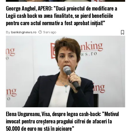
George Anghel, APERO: ”Dacă proiectul de modificare a
Legii cash back va avea finalitate, se pierd beneficiile
pentru care actul normativ a fost aprobat inițial!”
By
bankingnews.ro
9 ani ago
Elena Ungureanu, Visa, despre legea cash-back: ”Motivul
invocat pentru creșterea pragului cifrei de afaceri la
50.000 de euro nu stă în picioare”