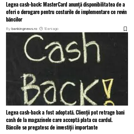
Legea cash-back: MasterCard anunță disponibilitatea de a
oferi o derogare pentru costurile de implementare ce revin
băncilor
By
bankingnews.ro
10 ani ago
Legea cash-back a fost adoptată. Clienţii pot retrage bani
cash de la magazinele care acceptă plata cu cardul.
Băncile se pregatesc de investiţii importante