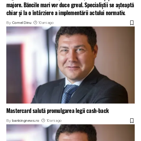
majore. Băncile mari vor duce greul. Specialiştii se aşteaptă
chiar şi la o întârziere a implementării actului normativ.
By
Cornel Dinu
10 ani ago
Mastercard salută promulgarea legii cash-back
By
bankingnews.ro
10 ani ago