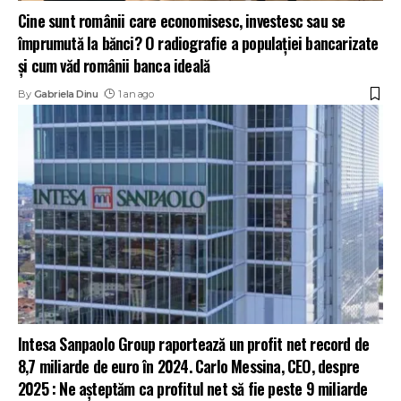
Cine sunt românii care economisesc, investesc sau se
împrumută la bănci? O radiografie a populației bancarizate
și cum văd românii banca ideală
By
Gabriela Dinu
1 an ago
Intesa Sanpaolo Group raportează un profit net record de
8,7 miliarde de euro în 2024. Carlo Messina, CEO, despre
2025 : Ne așteptăm ca profitul net să fie peste 9 miliarde