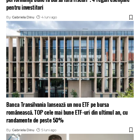
pentru investitori
By
Gabriela Dinu
4 luni ago
Banca Transilvania lansează un nou ETF pe bursa
românească. TOP cele mai bune ETF-uri din ultimul an, cu
randamente de peste 50%
By
Gabriela Dinu
5 luni ago