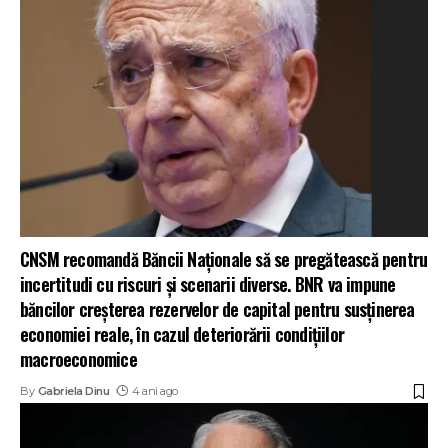
CNSM recomandă Băncii Naționale să se pregătească pentru
incertitudi cu riscuri și scenarii diverse. BNR va impune
băncilor creșterea rezervelor de capital pentru susținerea
economiei reale, în cazul deteriorării condițiilor
macroeconomice
By
Gabriela Dinu
4 ani ago