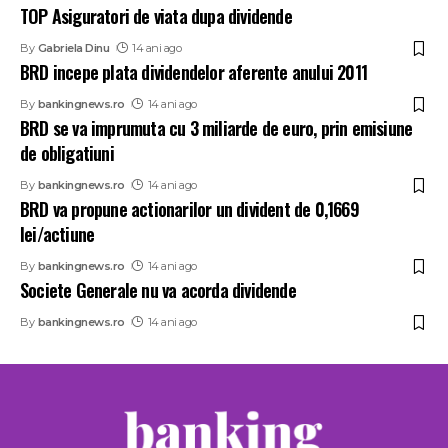
TOP Asiguratori de viata dupa dividende
By
Gabriela Dinu
14 ani ago
BRD incepe plata dividendelor aferente anului 2011
By
bankingnews.ro
14 ani ago
BRD se va imprumuta cu 3 miliarde de euro, prin emisiune
de obligatiuni
By
bankingnews.ro
14 ani ago
BRD va propune actionarilor un divident de 0,1669
lei/actiune
By
bankingnews.ro
14 ani ago
Societe Generale nu va acorda dividende
By
bankingnews.ro
14 ani ago