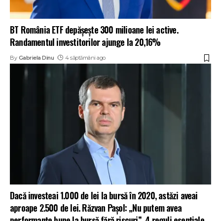
BT România ETF depășește 300 milioane lei active.
Randamentul investitorilor ajunge la 20,16%
By
Gabriela Dinu
4 săptămâni ago
Dacă investeai 1.000 de lei la bursă în 2020, astăzi aveai
aproape 2.500 de lei. Răzvan Pașol: „Nu putem avea
performanțe bune la bursă fără riscuri”. 4 reguli esențiale