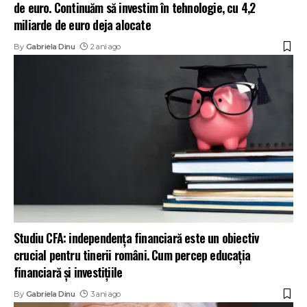
de euro. Continuăm să investim în tehnologie, cu 4,2
miliarde de euro deja alocate
By
Gabriela Dinu
2 ani ago
Studiu CFA: independența financiară este un obiectiv
crucial pentru tinerii români. Cum percep educația
financiară și investițiile
By
Gabriela Dinu
3 ani ago