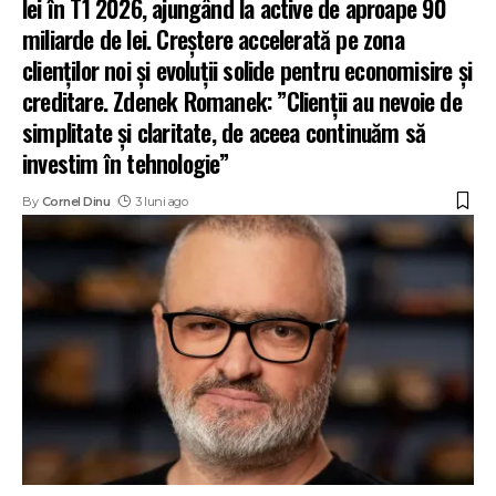
lei în T1 2026, ajungând la active de aproape 90
miliarde de lei. Creștere accelerată pe zona
clienților noi și evoluții solide pentru economisire și
creditare. Zdenek Romanek: ”Clienții au nevoie de
simplitate și claritate, de aceea continuăm să
investim în tehnologie”
By
Cornel Dinu
3 luni ago