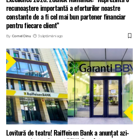
recunoaștere importantă a eforturilor noastre
constante de a fi cel mai bun partener financiar
pentru fiecare client”
By
Cornel Dinu
3 săptămâni ago
Lovitură de teatru! Raiffeisen Bank a anunțat azi-