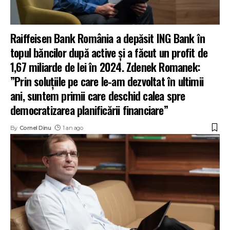
Raiffeisen Bank România a depăsit ING Bank în
topul băncilor după active și a făcut un profit de
1,67 miliarde de lei în 2024. Zdenek Romanek:
”Prin soluțiile pe care le-am dezvoltat în ultimii
ani, suntem primii care deschid calea spre
democratizarea planificării financiare”
By
Cornel Dinu
1 an ago