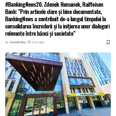
#BankingNews20. Zdenek Romanek, Raiffeisen
Bank: ”Prin articole clare și bine documentate,
BankingNews a contribuit de-a lungul timpului la
consolidarea încrederii și la inițierea unor dialoguri
relevante între bănci și societate”
By
Cornel Dinu
9 luni ago