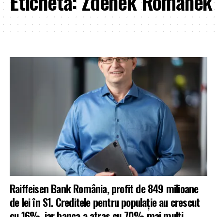
Etichetă:
Zdenek Romanek
Raiffeisen Bank România, profit de 849 milioane
de lei în S1. Creditele pentru populație au crescut
cu 16%, iar banca a atras cu 70% mai mulți