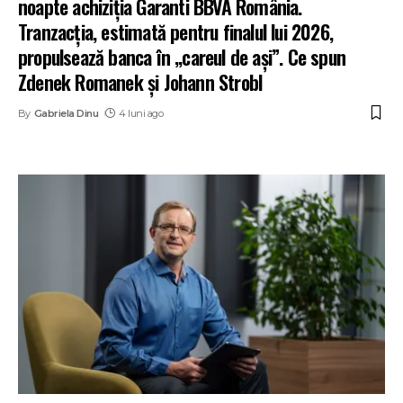
noapte achiziția Garanti BBVA România.
Tranzacția, estimată pentru finalul lui 2026,
propulsează banca în „careul de ași”. Ce spun
Zdenek Romanek și Johann Strobl
By
Gabriela Dinu
4 luni ago