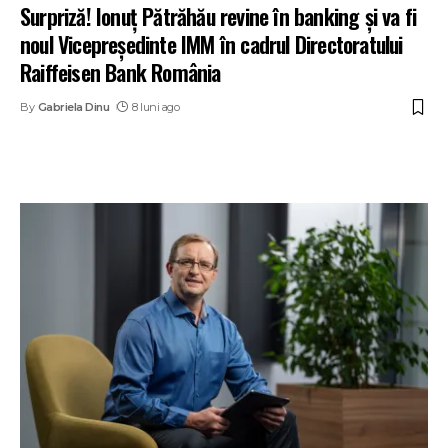
Surpriză! Ionuț Pătrăhău revine în banking și va fi
noul Vicepreședinte IMM în cadrul Directoratului
Raiffeisen Bank România
By
Gabriela Dinu
8 luni ago